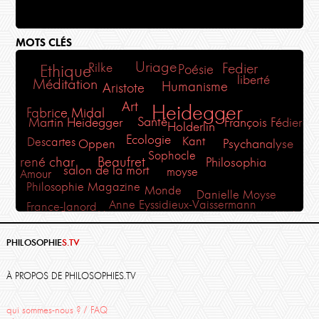
MOTS CLÉS
Uriage
Fedier
Rilke
Ethique
Poésie
liberté
Méditation
Humanisme
Aristote
Art
Heidegger
Fabrice Midal
Santé
Martin Heidegger
François Fédier
Holderlin
Ecologie
Kant
Descartes
Psychanalyse
Oppen
Sophocle
rené char
Beaufret
Philosophia
salon de la mort
moyse
Amour
Philosophie Magazine
Monde
Danielle Moyse
Anne Eyssidieux-Vaissermann
France-lanord
Midal
Marie-France Hirigoyen
Uriage 2012
Sartre
Bouddhisme
phénoménologie
Thierry Ménissier
PHILOSOPHIE
S.TV
Finitude
Politique
Corine Pelluchon
St Emilion
Travail
Plaisir
Hadrien France-Lanord
Action
À PROPOS DE PHILOSOPHIES.TV
Cézanne
qui sommes-nous ? / FAQ