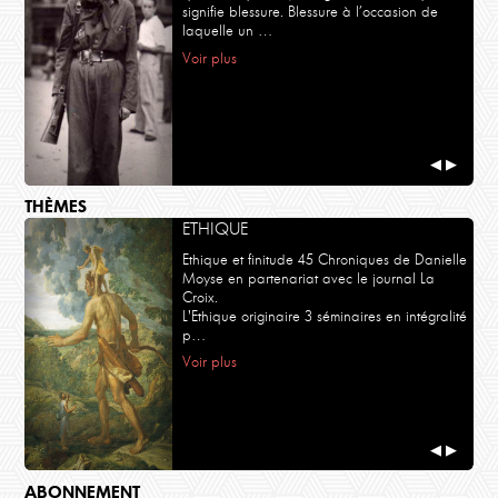
signifie blessure. Blessure à l’occasion de
laquelle un …
Voir plus
◀
▶
THÈMES
ETHIQUE
Ethique et finitude 45 Chroniques de Danielle
Moyse en partenariat avec le journal La
Croix.
L'Ethique originaire 3 séminaires en intégralité
p…
Voir plus
◀
▶
ABONNEMENT