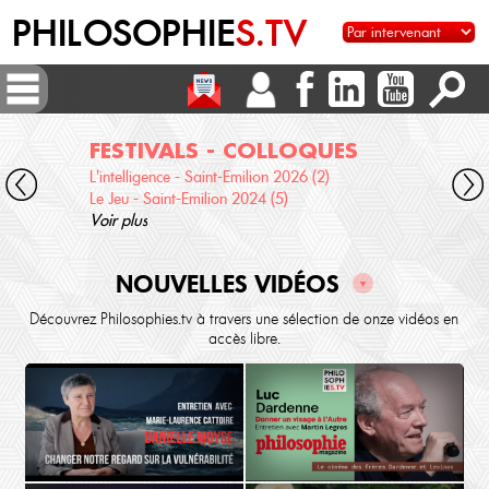
PHILOSOPHIE
S.TV
FESTIVALS - COLLOQUES
DI
L'intelligence - Saint-Emilion 2026 (2)
Voix 
Le Jeu - Saint-Emilion 2024 (5)
Desc
Voir plus
terre
Voir 
NOUVELLES VIDÉOS
▼
Découvrez Philosophies.tv à travers une sélection de onze vidéos en
accès libre.