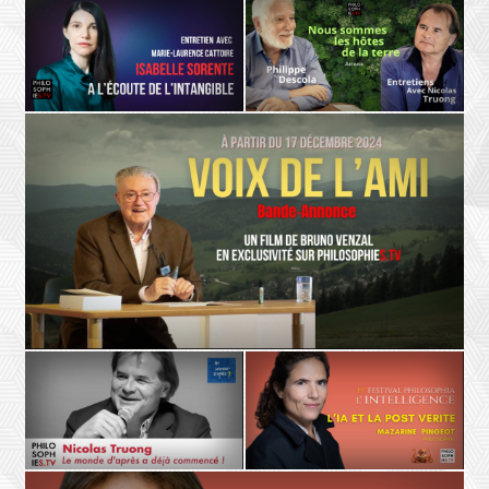
ETHIQUE
L'AUTRE
Danielle Moyse
Luc Dardenne
Changer notre regard sur la
Donner un visage à l’Autre,
vulnérabilité
entretien avec Luc Dardenne
POÉSIE
LA TERRE
Isabelle Sorente, Marie-Laurence
Philippe Descola - Nicolas Truong
Cattoire
Nous somme les hôtes de la terre
À l’écoute de l’intangible
- Teaser