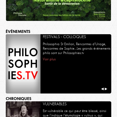
ÉVÈNEMENTS
FESTIVALS - COLLOQUES
Philosophia St Emilion, Rencontres d'Uriage,
Rencontres de Sophie...Les grands événements
philo sont sur Philosophies.tv
Voir plus
POLITIQUE
Philippe Descola, Nicolas Truong
Naturalisme et Capitalocène
◀
▶
CHRONIQUES
VULNERABLES
Est vulnérable ce qui peut être blessé, ainsi
que l’indique l’étymologie « vulnus », qui