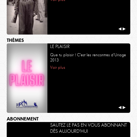
◀
▶
THÈMES
LE PLAISIR
Que tu plaisir ! C'est les rencontres d'Uriage
2013
Voir plus
◀
▶
ABONNEMENT
SAUTEZ LE PAS EN VOUS ABONNANT
DÈS AUJOURD’HUI