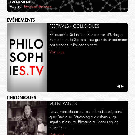
ÉVÈNEMENTS
Féminicide
Féminisme
Mots clés :
ÉVÈNEMENTS
FESTIVALS - COLLOQUES
Philosophia St Emilion, Rencontres d'Uriage,
Rencontres de Sophie...Les grands événements
philo sont sur Philosophies.tv
Voir plus
◀
▶
CHRONIQUES
VULNERABLES
Est vulnérable ce qui peut être blessé, ainsi
que l’indique l’étymologie « vulnus », qui
signifie blessure. Blessure à l’occasion de
laquelle un …
Voir plus