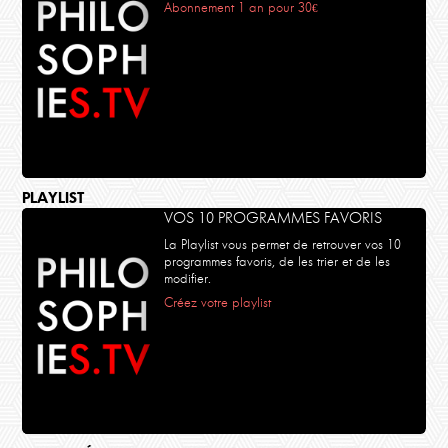
Abonnement 1 an pour 30€
PLAYLIST
VOS 10 PROGRAMMES FAVORIS
La Playlist vous permet de retrouver vos 10
programmes favoris, de les trier et de les
modifier.
Créez votre playlist