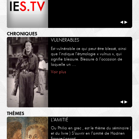
◀
▶
CHRONIQUES
VULNERABLES
Est vulnérable ce qui peut être blessé, ainsi
que l’indique l’étymologie « vulnus », qui
signifie blessure. Blessure à l’occasion de
laquelle un …
Voir plus
◀
▶
THÈMES
L'AMITIÉ
Ou Philia en grec , est le thème du séminaire (
et du livre ) S'ouvrir en l'amitié de Hadrien
France-Lanord