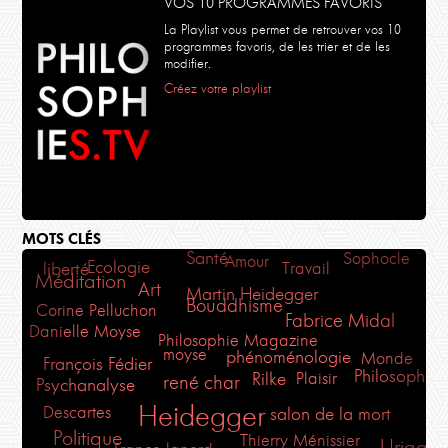
VOS 10 PROGRAMMES FAVORIS
La Playlist vous permet de retrouver vos 10
programmes favoris, de les trier et de les
modifier.
Créez votre playlist
MOTS CLÉS
Santé
Sophocle
Amour
Ecologie
Travail
liberté
Méditation
Art
Martin Heidegger
Bouddhisme
Corine Pelluchon
Fabrice Midal
Danielle Moyse
Philosophie Magazine
moyse
phénoménologie
Monde
François Fédier
Philosophia
Plaisir
Rilke
rené char
Psychanalyse
Heidegger
Descartes
salon de la mort
Politique
Thierry Ménissier
Uriage