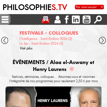
PHILOSOPHIE
S.TV
FESTIVALS - COLLOQUES
DI
L'intelligence - Saint-Emilion 2026 (2)
Voix 
Le Jeu - Saint-Emilion 2024 (5)
Desc
Voir plus
terre
Voir 
ÉVÈNEMENTS / Alaa el-Aswany et
Henry Laurens
▼
Festivals, séminaires, colloques… Abonnez-vous et visionnez
l'intégralité de nos programmes pour seulement 2,50 € par mois