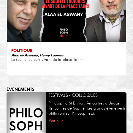
POLITIQUE
Alaa el-Aswany, Henry Laurens
Le souffle toujours vivant de la place Tahrir
ÉVÈNEMENTS
FESTIVALS - COLLOQUES
Philosophia St Emilion, Rencontres d'Uriage,
Rencontres de Sophie...Les grands événements
philo sont sur Philosophies.tv
Voir plus