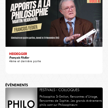
HEIDEGGER
François Fédier
4ème et dernière partie
ÉVÈNEMENTS
FESTIVALS - COLLOQUES
Philosophia St Emilion, Rencontres d'Uriage,
Rencontres de Sophie...Les grands événements
philo sont sur Philosophies.tv