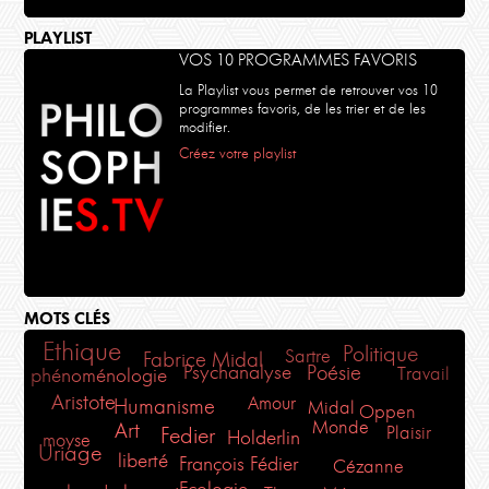
PLAYLIST
VOS 10 PROGRAMMES FAVORIS
La Playlist vous permet de retrouver vos 10
programmes favoris, de les trier et de les
modifier.
Créez votre playlist
MOTS CLÉS
Ethique
Politique
Sartre
Fabrice Midal
Psychanalyse
Poésie
Travail
phénoménologie
Aristote
Amour
Humanisme
Midal
Oppen
Monde
Art
Plaisir
Fedier
Holderlin
moyse
Uriage
liberté
François Fédier
Cézanne
Ecologie