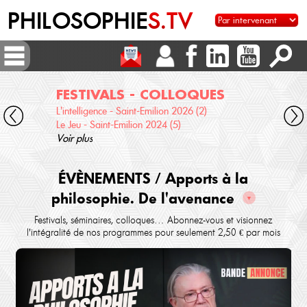
PHILOSOPHIE
S.TV
FESTIVALS - COLLOQUES
DI
L'intelligence - Saint-Emilion 2026 (2)
Voix 
Le Jeu - Saint-Emilion 2024 (5)
Desc
Voir plus
terre
Voir 
ÉVÈNEMENTS / Apports à la
philosophie. De l'avenance
▼
Festivals, séminaires, colloques… Abonnez-vous et visionnez
l'intégralité de nos programmes pour seulement 2,50 € par mois