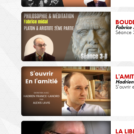
BOUD
Fabrice
Séance 
L'AMIT
Hadrien
S'ouvrir 
LA LIB