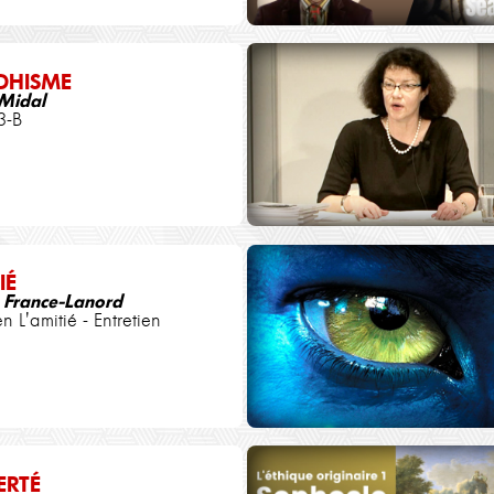
DHISME
 Midal
3-B
IÉ
 France-Lanord
en L'amitié - Entretien
ERTÉ