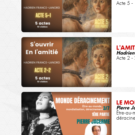
Acte 5 - 
L'AMIT
Hadrien
Acte 2 - 
LE MO
Pierre 
Être-au-
déracin