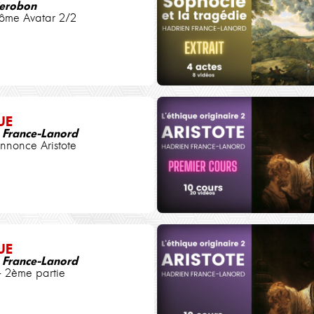
ierobon
ôme Avatar 2/2
UE
 France-Lanord
nonce Aristote
UE
 France-Lanord
- 2ème partie