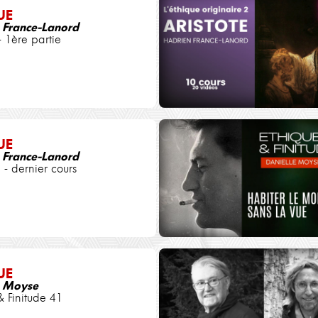
UE
 France-Lanord
- 1ère partie
UE
 France-Lanord
 - dernier cours
UE
e Moyse
& Finitude 41