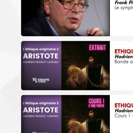
Frank P
Le sympt
ETHIQ
Hadrien
Bande an
ETHIQ
Hadrien
Cours 1 