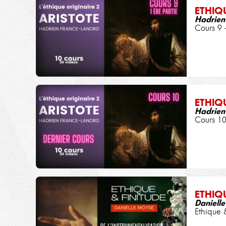
ETHIQ
Hadrien
Cours 9 
ETHIQ
Hadrien
Cours 10
ETHIQ
Daniell
Ethique 