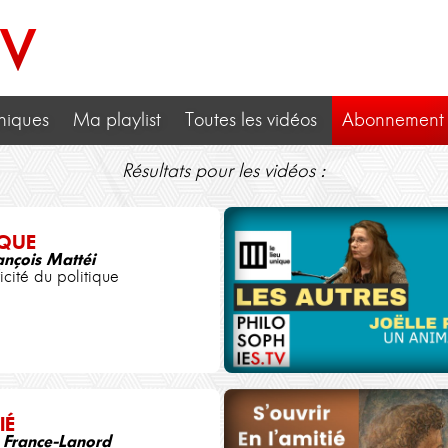
TV
niques
Ma playlist
Toutes les vidéos
Abonnement
Résultats pour les vidéos :
IQUE
ançois Mattéi
icité du politique
IÉ
 France-Lanord