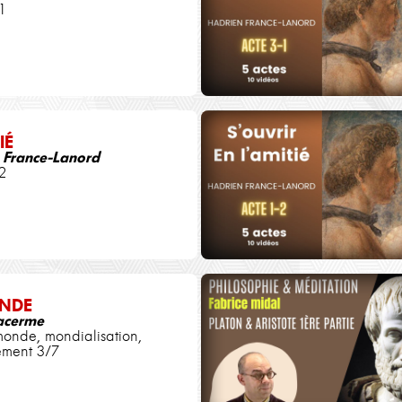
1
IÉ
 France-Lanord
2
NDE
Jacerme
monde, mondialisation,
ement 3/7