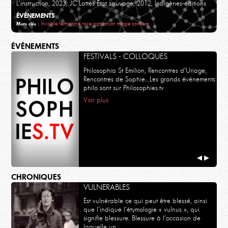
L’instruction, 2023, JC Lattès État sauvage, 2012, Indigènes-éditions
ÉVÈNEMENTS
Invisible
féminisme
race
patriarcat
magie
sorcière
Mots clés :
ÉVÈNEMENTS
FESTIVALS - COLLOQUES
Philosophia St Emilion, Rencontres d'Uriage,
Rencontres de Sophie...Les grands événements
philo sont sur Philosophies.tv
Voir plus
◀
▶
CHRONIQUES
VULNERABLES
Est vulnérable ce qui peut être blessé, ainsi
que l’indique l’étymologie « vulnus », qui
signifie blessure. Blessure à l’occasion de
laquelle un …