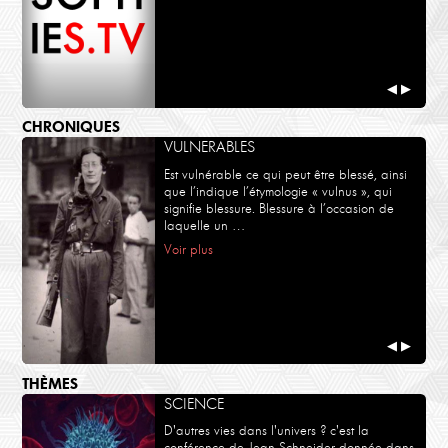
◀
▶
CHRONIQUES
VULNERABLES
Est vulnérable ce qui peut être blessé, ainsi
que l’indique l’étymologie « vulnus », qui
signifie blessure. Blessure à l’occasion de
laquelle un …
Voir plus
◀
▶
THÈMES
SCIENCE
D'autres vies dans l'univers ? c'est la
conférence de Jean Schneider donnée dans