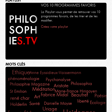
PLAYLIST
VOS 10 PROGRAMMES FAVORIS
La Playlist vous permet de retrouver vos 10
programmes favoris, de les trier et de les
modifier.
Créez votre playlist
MOTS CLÉS
Ethique
Anne Eyssidieux-Vaissermann
phénoménologie
Psychanalyse
Philosophia
Philosophie Magazine
Aristote
Méditation
Marie-France Hirigoyen
St Emilion
Fabrice Midal
Beaufret
Poésie
Art
rené char
liberté
Ecologie
Danielle Moyse
Santé
Holderlin
Uriage