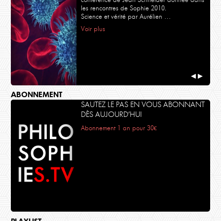
les rencontres de Sophie 2010.
Science et vérité par Aurélien …
Voir plus
◀
▶
ABONNEMENT
SAUTEZ LE PAS EN VOUS ABONNANT
DÈS AUJOURD’HUI
Abonnement 1 an pour 30€