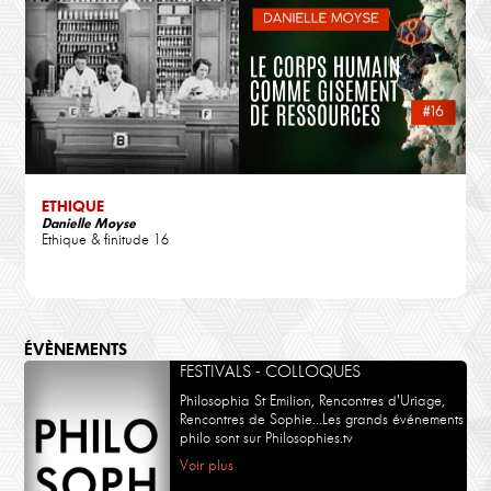
ETHIQUE
Danielle Moyse
Ethique & finitude 16
ÉVÈNEMENTS
FESTIVALS - COLLOQUES
Philosophia St Emilion, Rencontres d'Uriage,
Rencontres de Sophie...Les grands événements
philo sont sur Philosophies.tv
Voir plus