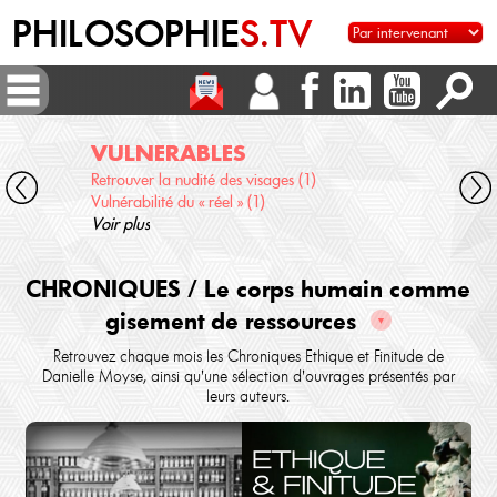
PHILOSOPHIE
S.TV
VULNERABLES
AU
Retrouver la nudité des visages (1)
Scien
Vulnérabilité du « réel » (1)
Qu'e
Voir plus
Voir 
CHRONIQUES / Le corps humain comme
gisement de ressources
▼
Retrouvez chaque mois les Chroniques Ethique et Finitude de
Danielle Moyse, ainsi qu'une sélection d'ouvrages présentés par
leurs auteurs.