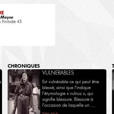
UE
e Moyse
 Finitude 43
CHRONIQUES
DIALOGUES -
VULNERABLES
RENCONTRES
s
Est vulnérable ce qui peut être
blessé, ainsi que l’indique
Des dialogues en partenariat
l’étymologie « vulnus », qui
avec le Monde des religions et
signifie blessure. Blessure à
Philosophie Magazine
l’occasion de laquelle un …
Voir plus
Voir plus