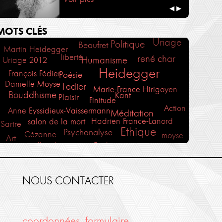
◀
▶
MOTS CLÉS
Uriage
Politique
Beaufret
Martin Heidegger
liberté
rené char
Humanisme
Uriage 2012
Heidegger
François Fédier
Poésie
Danielle Moyse
Fedier
Marie-France Hirigoyen
Bouddhisme
Kant
Plaisir
Finitude
Action
Anne Eyssidieux-Vaissermann
Méditation
Hadrien France-Lanord
salon de la mort
Sartre
Ethique
Psychanalyse
Cézanne
moyse
Art
Santé
Ecologie
Philosophia
Aristote
Rilke
Monde
Holderlin
Sophocle
Fabrice Midal
Corine Pelluchon
Thierry Ménissier
St Emilion
NOUS CONTACTER
Philosophie Magazine
Amour
Midal
Descartes
phénoménologie
Travail
France-lanord
Oppen
coordonnées, formulaire