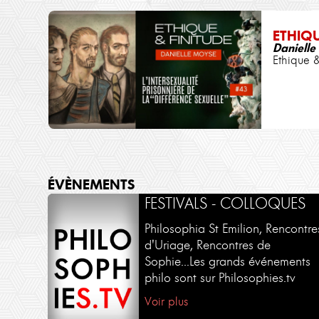
ETHIQ
Daniell
Ethique &
ÉVÈNEMENTS
FESTIVALS - COLLOQUES
Philosophia St Emilion, Rencontre
d'Uriage, Rencontres de
Sophie...Les grands événements
philo sont sur Philosophies.tv
Voir plus