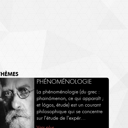
THÈMES
SÉMINAIRES - COURS
AUTOUR D'UN LIVRE
PHÉNOMÉNOLOGIE
Une sélection de séminaires en
Une sélection d'ouvrages par
La phénoménologie (du grec :
intégralité et en exclusivité sur
leurs auteurs.
phainómenon, ce qui apparaît ;
Philosophies.tv
et lógos, étude) est un courant
Voir plus
philosophique qui se concentre
Voir plus
sur l'étude de l'expér…
Voir plus