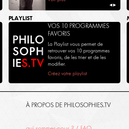
◀
▶
PLAYLIST
VOS 10 PROGRAMMES
FAVORIS
La Playlist vous permet de
retrouver vos 10 programmes
favoris, de les trier et de les
modifier.
Créez votre playlist
À PROPOS DE PHILOSOPHIES.TV
qui sommes-nous ? / FAQ