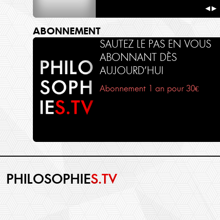
◀
▶
ABONNEMENT
SAUTEZ LE PAS EN VOUS
ABONNANT DÈS
AUJOURD’HUI
Abonnement 1 an pour 30€
PHILOSOPHIE
S.TV