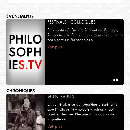
ÉVÈNEMENTS
FESTIVALS - COLLOQUES
Philosophia St Emilion, Rencontres d'Uriage,
Rencontres de Sophie...Les grands événements
philo sont sur Philosophies.tv
Voir plus
◀
▶
CHRONIQUES
VULNERABLES
Est vulnérable ce qui peut être blessé, ainsi
que l’indique l’étymologie « vulnus », qui
signifie blessure. Blessure à l’occasion de
laquelle un …
Voir plus