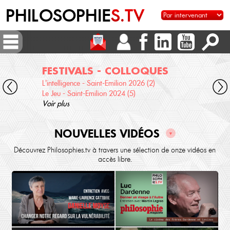
PHILOSOPHIE
S.TV
FESTIVALS - COLLOQUES
DI
L'intelligence - Saint-Emilion 2026 (2)
Voix 
Le Jeu - Saint-Emilion 2024 (5)
Desc
Voir plus
terre
Voir 
NOUVELLES VIDÉOS
▼
Découvrez Philosophies.tv à travers une sélection de onze vidéos en
accès libre.