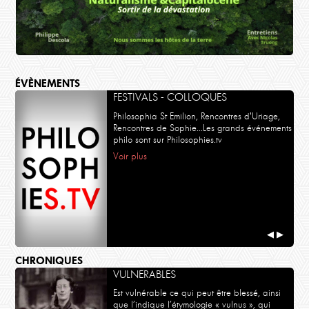
ÉVÈNEMENTS
FESTIVALS - COLLOQUES
Philosophia St Emilion, Rencontres d'Uriage,
Rencontres de Sophie...Les grands événements
philo sont sur Philosophies.tv
Voir plus
POLITIQUE
Philippe Descola, Nicolas Truong
Naturalisme et Capitalocène
◀
▶
CHRONIQUES
VULNERABLES
Est vulnérable ce qui peut être blessé, ainsi
que l’indique l’étymologie « vulnus », qui