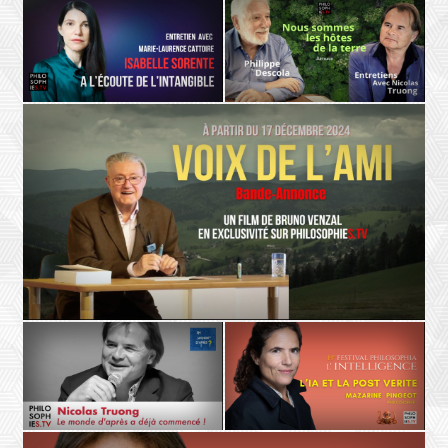
ETHIQUE
L'AUTRE
Danielle Moyse
Luc Dardenne
Changer notre regard sur la
Donner un visage à l’Autre,
vulnérabilité
entretien avec Luc Dardenne
POÉSIE
LA TERRE
Isabelle Sorente, Marie-Laurence
Philippe Descola - Nicolas Truong
Cattoire
Nous somme les hôtes de la terre
À l’écoute de l’intangible
- Teaser