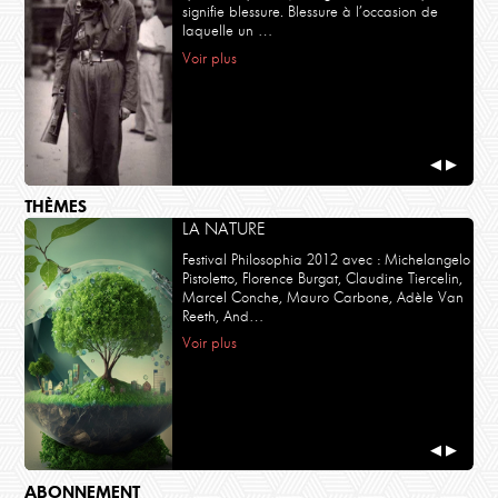
signifie blessure. Blessure à l’occasion de
laquelle un …
Voir plus
◀
▶
THÈMES
LA NATURE
Festival Philosophia 2012 avec : Michelangelo
Pistoletto, Florence Burgat, Claudine Tiercelin,
Marcel Conche, Mauro Carbone, Adèle Van
Reeth, And…
Voir plus
◀
▶
ABONNEMENT