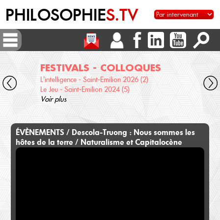
PHILOSOPHIE
S.TV
FESTIVALS - COLLOQUES
DI
L'intelligence - Saint-Emilion 2026 (2)
Voix 
Le Jeu - Saint-Emilion 2024 (5)
Desc
Voir plus
terre
Voir 
ÉVÈNEMENTS / Descola-Truong : Nous sommes les
hôtes de la terre / Naturalisme et Capitalocène