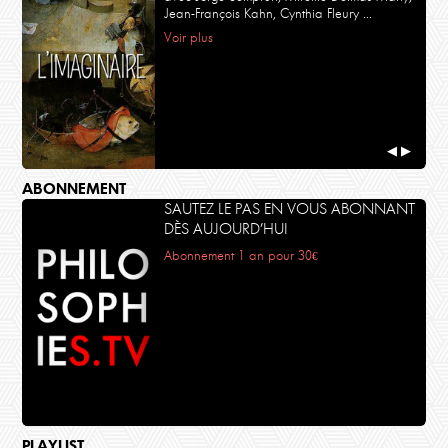
Jean-François Kahn, Cynthia Fleury ...
Voir plus
◀
▶
ABONNEMENT
SAUTEZ LE PAS EN VOUS ABONNANT
DÈS AUJOURD’HUI
Abonnement 1 an pour 30€
PLAYLIST