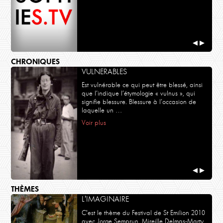
◀
▶
CHRONIQUES
VULNERABLES
Est vulnérable ce qui peut être blessé, ainsi
que l’indique l’étymologie « vulnus », qui
signifie blessure. Blessure à l’occasion de
laquelle un …
Voir plus
◀
▶
THÈMES
L'IMAGINAIRE
C'est le thème du Festival de St Emilion 2010
avec Jorge Semprun, Mireille Delmas-Marty,