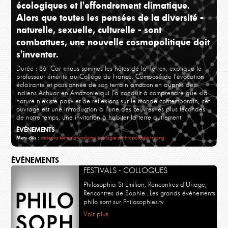
écologiques et l'effondrement climatique.
Alors que toutes les pensées de la diversité -
naturelle, sexuelle, culturelle - sont
combattues, une nouvelle cosmopolitique doit
s'inventer.
Durée : 86´
Car «nous sommes les hôtes de la Terre», explique le
professeur émérite au Collège de France. Composé de l'évocation
éclairante et passionnée de son terrain amazonien auprès des
Indiens Achuar en Amazonie qui l'a conduit à comprendre que «la
nature n'existe pas» et de réflexions sur le monde contemporain, cet
ouvrage est une introduction à l'une des œuvres les plus fécondes
de notre temps, une invitation à habiter la terre autrement
ÉVÈNEMENTS
descola
terre
naturalisme
écologie
anthropologie
truong
Mots clés :
ÉVÈNEMENTS
FESTIVALS - COLLOQUES
Philosophia St Emilion, Rencontres d'Uriage,
Rencontres de Sophie...Les grands événements
philo sont sur Philosophies.tv
Voir plus