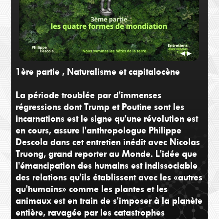
Philippe Descola, Nicolas Truong
Phil
Ma vie avec les Achuars
Nous
◀
▶
1ère partie , Naturalisme et capitalocène
La période troublée par d'immenses
régressions dont Trump et Poutine sont les
incarnations est le signe qu'une révolution est
en cours, assure l'anthropologue Philippe
Descola dans cet entretien inédit avec Nicolas
Philippe Descola - Nicolas Truong
Truong, grand reporter au Monde. L'idée que
Les quatre formes de mondiation
l'émancipation des humains est indissociable
des relations qu'ils établissent avec les «autres
qu'humains» comme les plantes et les
animaux est en train de s'imposer à la planète
entière, ravagée par les catastrophes