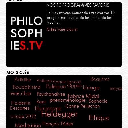
VOS 10 PROGRAMMES FAVORIS
La Playlist vous permet de retrouver vos 10
programmes favoris, de les trier et de les
modifier.
Créez votre playlist
MOTS CLÉS
Beaufret
Art
Rilke
Finitude
France-lanord
Oppen
Politique
Bouddhisme
Uriage
moyse
rené char
Psychanalyse
Fabrice Midal
phénoménologie
Sophocle
Kant
Holderlin
Corine Pelluchon
Descartes
Humanisme
Heidegger
Ethique
Uriage 2012
François Fédier
Méditation