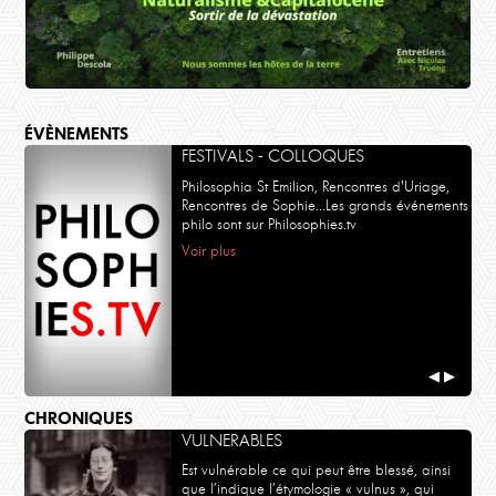
ÉVÈNEMENTS
FESTIVALS - COLLOQUES
Philosophia St Emilion, Rencontres d'Uriage,
Rencontres de Sophie...Les grands événements
philo sont sur Philosophies.tv
Voir plus
POLITIQUE
Philippe Descola, Nicolas Truong
Naturalisme et Capitalocène
◀
▶
CHRONIQUES
VULNERABLES
Est vulnérable ce qui peut être blessé, ainsi
que l’indique l’étymologie « vulnus », qui