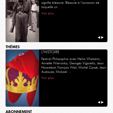
signifie blessure. Blessure à l’occasion de
laquelle un …
Voir plus
◀
▶
THÈMES
L'HISTOIRE
Festival Philosophia avec Heinz Wismann,
Annette Wieviorka, Georges Vigarello, Jean
Harambat, François Weil, Michel Cassé, Jean
Audouze, Mickael …
Voir plus
◀
▶
ABONNEMENT