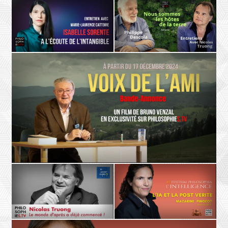
ETHIQUE
L'AUTRE
Danielle Moyse
Luc Dardenne
Changer notre regard sur la
Donner un visage à l’Autre,
vulnérabilité
entretien avec Luc Dardenne
POÉSIE
LA TERRE
Isabelle Sorente, Marie-Laurence
Philippe Descola - Nicolas Truong
Cattoire
Nous somme les hôtes de la terre
À l’écoute de l’intangible
- Teaser