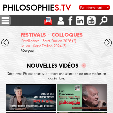
PHILOSOPHIE
S.TV
FESTIVALS - COLLOQUES
DI
L'intelligence - Saint-Emilion 2026 (2)
Voix 
Le Jeu - Saint-Emilion 2024 (5)
Desc
Voir plus
terre
Voir 
NOUVELLES VIDÉOS
▼
Découvrez Philosophies.tv à travers une sélection de onze vidéos en
accès libre.