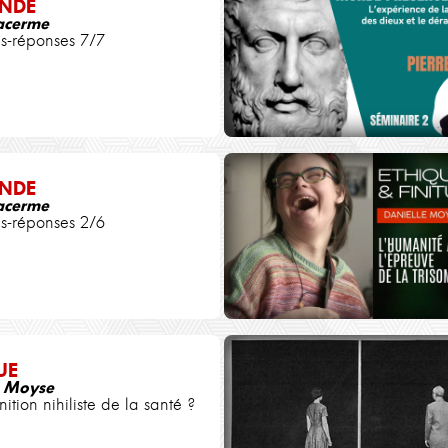
NDE
Jacerme
s-réponses 7/7
NDE
Jacerme
s-réponses 2/6
UE
e Moyse
ition nihiliste de la santé ?