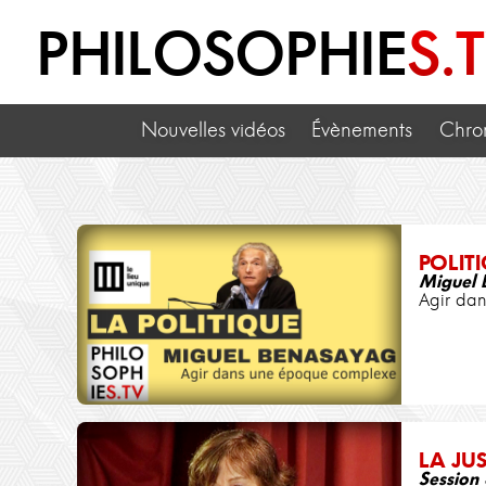
PHILOSOPHIE
S.
Nouvelles vidéos
Évènements
Chro
POLIT
Miguel 
Agir da
LA JUS
Session