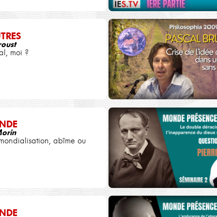
UTRES
roust
l, moi ?
NDE
orin
 mondialisation, abîme ou
NDE