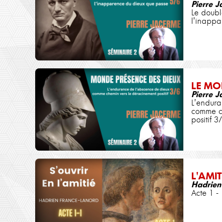
Pierre 
Le doubl
l'inappa
LE MO
Pierre 
L'endura
comme c
positif 3
L'AMIT
Hadrien
Acte 1 - 