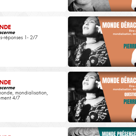
NDE
Jacerme
s-réponses 1- 2/7
NDE
Jacerme
monde, mondialisation,
ement 4/7