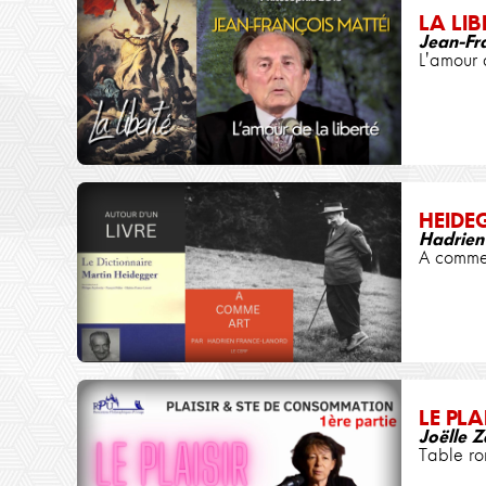
LA LIB
Jean-Fr
L'amour 
HEIDE
Hadrien
A comme
LE PLA
Joëlle Z
Table ro