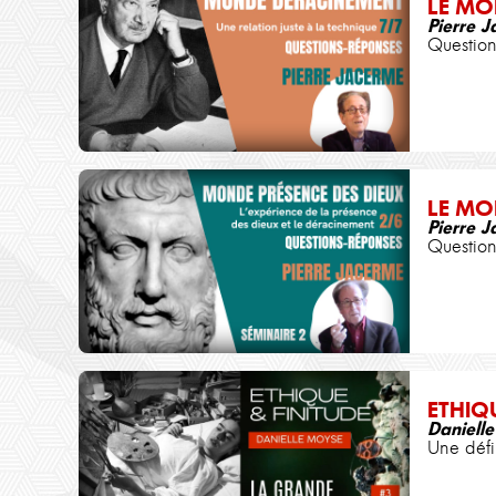
LE MO
Pierre 
Question
LE MO
Pierre 
Question
ETHIQ
Daniell
Une défin