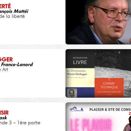
ERTÉ
ançois Mattéi
de la liberté
GGER
 France-Lanord
 Art
ISIR
ask
nde 3 – 1ère partie