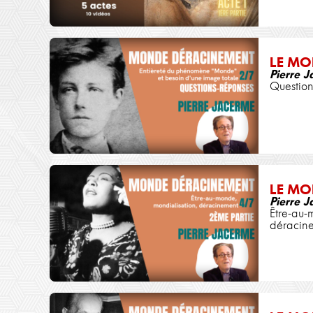
LE MO
Pierre 
Question
LE MO
Pierre 
Être-au-
déracin