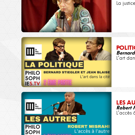
La justic
POLIT
Bernard 
L'art dan
LES A
Robert 
L'accès à