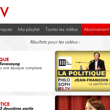
TV
niques
Ma playlist
Toutes les vidéos
Abonnement
Résultats pour les vidéos :
IQUE
Benasayag
ns une époque complexe
TICE
 3 deuxième partie