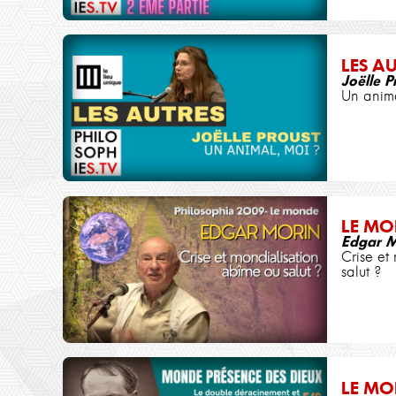
LES A
Joëlle P
Un anima
LE MO
Edgar M
Crise et
salut ?
LE MO