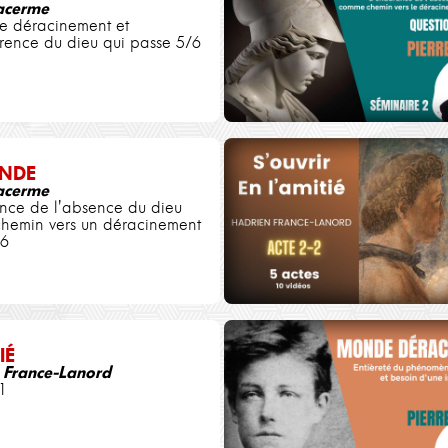
Jacerme
e déracinement et
rence du dieu qui passe 5/6
NDE
Jacerme
nce de l'absence du dieu
hemin vers un déracinement
/6
IÉ
 France-Lanord
1