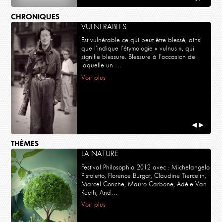
CHRONIQUES
VULNERABLES
Est vulnérable ce qui peut être blessé, ainsi
que l’indique l’étymologie « vulnus », qui
signifie blessure. Blessure à l’occasion de
laquelle un …
Voir plus
◀
▶
THÈMES
LA NATURE
Festival Philosophia 2012 avec : Michelangelo
Pistoletto, Florence Burgat, Claudine Tiercelin,
Marcel Conche, Mauro Carbone, Adèle Van
Reeth, And…
Voir plus