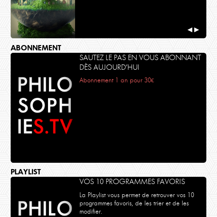
◀
▶
ABONNEMENT
SAUTEZ LE PAS EN VOUS ABONNANT
DÈS AUJOURD’HUI
Abonnement 1 an pour 30€
PLAYLIST
VOS 10 PROGRAMMES FAVORIS
La Playlist vous permet de retrouver vos 10
programmes favoris, de les trier et de les
modifier.