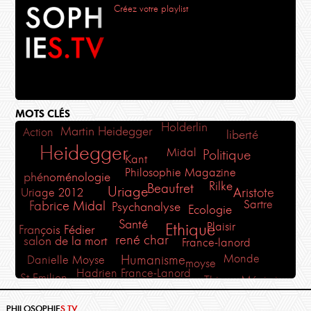
Créez votre playlist
MOTS CLÉS
Holderlin
Martin Heidegger
Action
liberté
Heidegger
Midal
Politique
Kant
Philosophie Magazine
phénoménologie
Rilke
Beaufret
Uriage
Aristote
Uriage 2012
Sartre
Fabrice Midal
Psychanalyse
Ecologie
Santé
Plaisir
Ethique
François Fédier
rené char
salon de la mort
France-lanord
Monde
Humanisme
Danielle Moyse
moyse
Hadrien France-Lanord
St Emilion
Thierry Ménissier
Sophocle
Marie-France Hirigoyen
Corine Pelluchon
Fedier
Méditation
Poésie
PHILOSOPHIE
S.TV