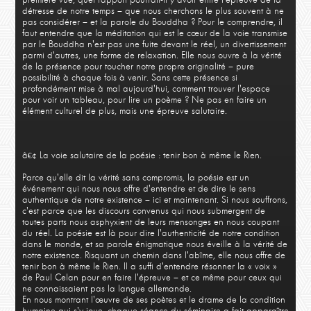
détresse de notre temps – que nous cherchons le plus souvent à ne
pas considérer – et la parole du Bouddha ? Pour le comprendre, il
faut entendre que la méditation qui est le cœur de la voie transmise
par le Bouddha n'est pas une fuite devant le réel, un divertissement
parmi d'autres, une forme de relaxation. Elle nous ouvre à la vérité
de la présence pour toucher notre propre originalité – pure
possibilité à chaque fois à venir. Sans cette présence si
profondément mise à mal aujourd'hui, comment trouver l'espace
pour voir un tableau, pour lire un poème ? Ne pas en faire un
élément culturel de plus, mais une épreuve salutaire.
â€¢ La voie salutaire de la poésie : tenir bon à même le Rien.
Parce qu'elle dit la vérité sans compromis, la poésie est un
événement qui nous nous offre d'entendre et de dire le sens
authentique de notre existence – ici et maintenant. Si nous souffrons,
c'est parce que les discours convenus qui nous submergent de
toutes parts nous asphyxient de leurs mensonges en nous coupant
du réel. La poésie est là pour dire l'authenticité de notre condition
dans le monde, et sa parole énigmatique nous éveille à la vérité de
notre existence. Risquant un chemin dans l'abîme, elle nous offre de
tenir bon à même le Rien. Il a suffi d'entendre résonner la « voix »
de Paul Celan pour en faire l'épreuve – et ce même pour ceux qui
ne connaissaient pas la langue allemande.
En nous montrant l'œuvre de ses poètes et le drame de la condition
humaine qui s'y joue, chaque séance du séminaire a fait apparaître