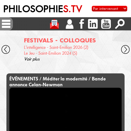
PHILOSOPHIE
S.TV
FESTIVALS - COLLOQUES
DI
L'intelligence - Saint-Emilion 2026 (2)
Voix 
Le Jeu - Saint-Emilion 2024 (5)
Desc
Voir plus
terre
Voir 
ÉVÈNEMENTS / Méditer la modernité / Bande
annonce Celan-Newman