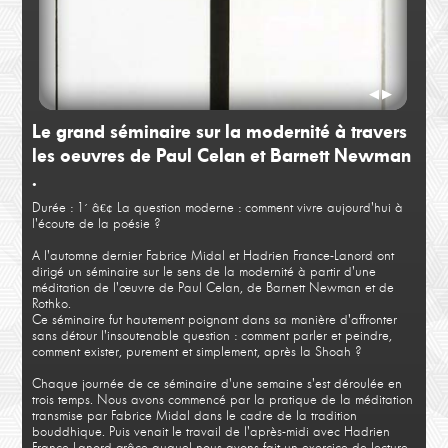
Fabrice Midal
Hadr
Fabrice Midal 1
Hadr
◀
▶
Le grand séminaire sur la modernité à travers
les oeuvres de Paul Celan et Barnett Newman
.
Durée : 1´
â€¢ La question moderne : comment vivre aujourd'hui à
l'écoute de la poésie ?
A l'automne dernier Fabrice Midal et Hadrien France-Lanord ont
dirigé un séminaire sur le sens de la modernité à partir d'une
Fabrice Midal
méditation de l'œuvre de Paul Celan, de Barnett Newman et de
Fabrice Midal 2
Rothko.
Ce séminaire fut hautement poignant dans sa manière d'affronter
sans détour l'insoutenable question : comment parler et peindre,
comment exister, purement et simplement, après la Shoah ?
Chaque journée de ce séminaire d'une semaine s'est déroulée en
trois temps. Nous avons commencé par la pratique de la méditation
transmise par Fabrice Midal dans le cadre de la tradition
bouddhique. Puis venait le travail de l'après-midi avec Hadrien
France-Lanord grâce auquel nous avons fait un exercice de lecture