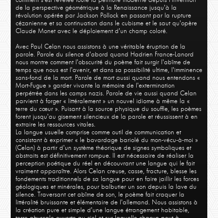
de la perspective géométrique à la Renaissance jusqu'à la
révolution opérée par Jackson Pollock en passant par la rupture
cézanienne et sa continuation dans le cubisme et le saut qu'opère
Claude Monet avec le déploiement d'un champ coloré.
Avec Paul Celan nous assistons à une véritable éruption de la
parole. Parole du silence d'abord quand Hadrien France-Lanord
nous montre comment l'obscurité du poème fait surgir l'abîme de
temps que nous est l'avenir, et dans sa possibilité ultime, l'imminence
sans-fond de la mort. Parole de mort aussi quand nous entendons «
Mort-Fugue » garder vivante la mémoire de l'extermination
perpétrée dans les camps nazis. Parole de vie aussi quand Celan
parvient à forger « littéralement » un nouvel idiome à même la «
terre du cœur ». Puisant à la source physique du souffle, les poèmes
forent jusqu'au gisement silencieux de la parole et réussissent à en
extraire les ressources vitales.
La langue usuelle comprise comme outil de communication et
consistant à exprimer « le bavardage bariolé du mon-vécu-à-moi »
(Celan) à partir d'un système théorique de signes symboliques et
abstraits est définitivement rompue. Il est nécessaire de réaliser la
perception poétique du réel en découvrant une langue qui le fait
vraiment apparaître. Alors Celan creuse, casse, fracture, blesse les
fondements traditionnels de sa langue pour en faire jaillir les forces
géologiques et minérales, pour balbutier un son depuis la lave du
silence. Traversant cet abîme de son, le poème fait craquer la
littéralité bruissante et élémentaire de l'allemand. Nous assistons à
la création pure et simple d'une langue étrangement habitable,
terre abyssale ouverte au ciel et sur laquelle chacun peut à