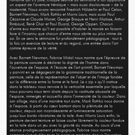
un aspect de l'aventure héroïque – mais aussi douloureuse – de la
modernité. Nous avons rencontré Friedrich Hölderlin et Paul Celan,
Barnett Newman, Mark Rothko et Morris Louis, mais aussi Paul
Cézanne et Claude Monet, George Braque et Henri Matisse, Arthur
Rimbaud, René Char et Paul Eluard, George Oppen. Chacun
d'entre eux montre qu'il est possible d'habiter le monde en faisant
face à l'inconnu que chacun d'entre nous abrite au plus intime de
soi. En ce sens le séminaire fut profondément pédagogique : tout à
la fois un exercice de lecture et du regard, une entrée dans l'art
comme épreuve de la vérité.
Avec Barnett Newman, Fabrice Midal nous montre que l'épreuve de
la peinture consiste à déclarer la dignité de l'homme dans
l'ouverture de l'espace. A l'écoute de l'art primitif, Barnett Newman
y parvint en se dégageant de la grammaire traditionnelle de la
peinture, celle de la représentation de l'objet et de l'image fondée
sur la différence entre la forme et le fond. Le « zip » qu'il institue
dans le tableau nous renvoie à la verticalité essentielle par laquelle
nous pouvons nous tenir droits depuis la vastitude abyssale de
l'espace, immergés et accueillis dans l'immensité de la couleur. Dans
son sillage, mais d'une manière tout autre, Mark Rothko nous donne
à l'espace, à partir du cœur battant dans la plénitude de la
couleur, depuis son incandescente et luminescente saturation
jusqu'aux bords vibratoires de la toile. Avec Morris Louis enfin, la
peinture devient teinture et laisse couler librement la couleur fondue
en la toile dans un jeu avec la gravité du monde. Au cours d'une
séance prodigieusement pédagogique, Fabrice nous montre
comment s'est révélée toute la peinture moderne depuis l'invention