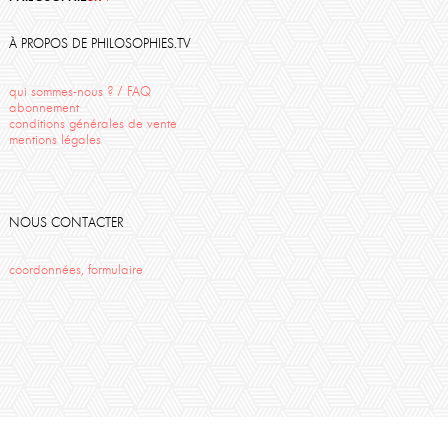
Travail
Philosophia
Amour
Anne Eyssidieux-Vaissermann
Cézanne
Art
Finitude
Descartes
Oppen
À PROPOS DE PHILOSOPHIES.TV
Bouddhisme
qui sommes-nous ? / FAQ
abonnement
conditions générales de vente
mentions légales
NOUS CONTACTER
coordonnées, formulaire