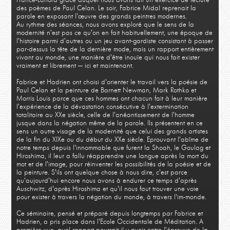
des poèmes de Paul Celan. Le soir, Fabrice Midal reprenait la
parole en exposant l'œuvre des grands peintres modernes.
Au rythme des séances, nous avons exploré que le sens de la
modernité n'est pas ce qu'on en fait habituellement, une époque de
l'histoire parmi d'autres ou un jeu avant-gardiste consistant à passer
par-dessus la tête de la dernière mode, mais un rapport entièrement
vivant au monde, une manière d'être inouïe qui nous fait exister
vraiment et librement — ici et maintenant.
Fabrice et Hadrien ont choisi d'orienter le travail vers la poésie de
Paul Celan et la peinture de Barnett Newman, Mark Rothko et
Morris Louis parce que ces hommes ont chacun fait à leur manière
l'expérience de la dévastation consécutive à l'extermination
totalitaire au XXe siècle, celle de l'anéantissement de l'homme
jusque dans la négation même de la parole. Ils présentent en ce
sens un autre visage de la modernité que celui des grands artistes
de la fin du XIXe ou du début du XXe siècle. Eprouvant l'abîme de
notre temps depuis l'innommable que furent la Shoah, le Goulag et
Hiroshima, il leur a fallu réapprendre une langue après la mort du
mot et de l'image, pour réinventer les possibilités de la poésie et de
la peinture. S'ils ont quelque chose à nous dire, c'est parce
qu'aujourd'hui encore nous avons à endurer ce temps d'après
Auschwitz, d'après Hiroshima et qu'il nous faut trouver une voie
pour exister à travers la négation du monde, à travers l'im-monde.
Ce séminaire, pensé et préparé depuis longtemps par Fabrice et
Hadrien, a pris place dans l'Ecole Occidentale de Méditation. A
première vue, quel rapport pourrait-il y avoir entre l'épreuve de la