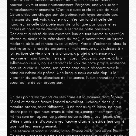
nouveau vivre et mourir humainement. Perçante, une voix se fait
miraculeusement entendre. C'est la douce et claire voix de Paul
Celan articulant chaque son du poème, voix hypersensible aux
infrasons du réel, voix « autre » qui n'est au fond ni celle de
l'auditeur ni celle du poète mais de la langue par laquelle les
choses et nous-même dévoilons le secret de notre présence.
Déclarant la vérité de son existence loin de tout lyrisme subjectif (la
phrase musicale et la métaphore du moi), le poète forme un lyrisme
moderne où le soi renoue avec lui-même. Parole d'existence alors, le
poème se fait « rose de personne », main tendue qui s'adresse à «
toi, écriture de vie » offerte à chacun, « projet d'existence » qui
résonne en nous touchant en plein cœur. Grâce au poème, à la «
syllabe-douleur », nous entendons la voix de notre propre existence
depuis la voix du poète, son rythme cardiaque résonant avec le
nôtre au rythme du poème. Une langue nous est née depuis la
vibration du souffle silencieux de l'existence. Nous entendons notre
cœur battre de son propre son.
Un des points marquants du séminaire est la manière dont Fabrice
Midal et Hadrien France-Lanord travaillent — chacun dans leur
manière propre, toute différente, ils ne font aucune leçon, ne nous
disent pas ce que nous avons à faire mais montrent comment eux-
mêmes sont en rapport au poème ou au tableau. Leur leçon, c'est
d'être « amis » et d'abord avec l'œuvre d'art, et c'est de leur amitié
que naît leur enseignement.
Une séance répond à l'autre, la souffrance de la poésie de Paul
Celan trouvant par exemple son contrepoint rigoureux dans la joie