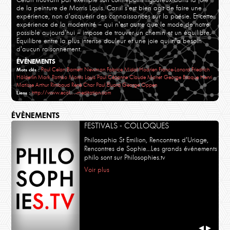
de la peinture de Morris Louis. Car il s'est bien agit de faire une
expérience, non d'acquérir des connaissances sur la poésie. Et cette
expérience de la modernité – qui n'est autre que le mode de notre
possible aujourd'hui – impose de trouver un chemin et un équilibre.
Equilibre entre la plus intense douleur et une joie qui n'a besoin
d'aucun raisonnement.
ÉVÈNEMENTS
Paul Celan
Barnett Newman
Fabrice Midal
Hadrien France-Lanord
Friedrich
Mots clés :
Hölderlin
Mark Rothko
Morris Louis
Paul Cézanne
Claude Monet
George Braque
Henri
Matisse
Arthur Rimbaud
René Char
Paul Eluard
George Oppen
http://www.ecol…-meditation.com
Liens :
ÉVÈNEMENTS
FESTIVALS - COLLOQUES
Philosophia St Emilion, Rencontres d'Uriage,
Rencontres de Sophie...Les grands événements
philo sont sur Philosophies.tv
Voir plus
◀
▶