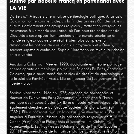
Animé par Isabelle Francq en partenariat avec
Le besoin de philosophie 1
Maxi
LA VIE
Durée : 67´
A travers une analyse de théologie politique, Anastasia
Colosimo montre comment, depuis la fin des années 80 ; des objets
culturels enflamment des groupes religieux ; mettant en exergue les
résistances à un monde sécularisé, où l’on peut rire et discuter de
Dieu. Mais cette opposition tranchée entre monde sécularisé et
monde religieux couvre une réalité bien plus complexe. En
distinguant les notions de « religion » « croyance » et « Dieu »,
souvent sujettes à confusion. Sophie Nordmann en révèle la richesse
et la diversité.
Anastasia Colosimo : Née en 1990, doctorante en théorie politique
et enseignante en théologie politique à Sciences Po Paris, Anastasia
Colosimo, qui a aussi mené des études de droit et de criminologie à
la faculté de Panthéon-Assas. Elle est l’auteur de Les buchers de la
liberté - Stock
Sophie Nordmann : Née en 1975, agrégée de philosophie et
docteur de l’Université Paris-Sorbonne, elle enseigne à l’Ecole
pratique des hautes études (EPHE) et à l’Ecole Polytechnique. Elle est
également chercheuse au Groupe Sociétés, Religions, Laïcités
(GSRL). Elle a consacré à la philosophie juive deux essais : Du
singulier à l’universel. Essai sur la philosophie religieuse de H.
Cohen (Vrin, 2007) et Philosophie et judaïsme : H. Cohen, F.
Rosenzweig, E. Levinas (Presses Universitaires de France, 2008 et
2011) Phénoménologie de la transcendance : création, révélation,