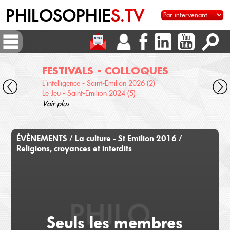
PHILOSOPHIE
S.TV
FESTIVALS - COLLOQUES
DI
L'intelligence - Saint-Emilion 2026 (2)
Voix 
Le Jeu - Saint-Emilion 2024 (5)
Desc
Voir plus
terre
Voir 
ÉVÈNEMENTS / La culture - St Emilion 2016 /
Religions, croyances et interdits
Seuls les membres