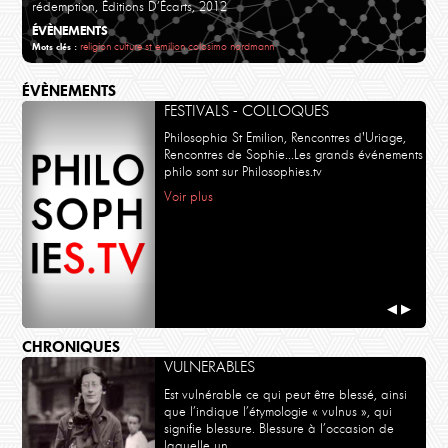
rédemption, Éditions D’Écarts, 2012
ÉVÈNEMENTS
religion
culture
st emilion
colosimo
nordmann
Mots clés :
ÉVÈNEMENTS
FESTIVALS - COLLOQUES
Philosophia St Emilion, Rencontres d'Uriage,
Rencontres de Sophie...Les grands événements
philo sont sur Philosophies.tv
Voir plus
◀
▶
CHRONIQUES
VULNERABLES
Est vulnérable ce qui peut être blessé, ainsi
que l’indique l’étymologie « vulnus », qui
signifie blessure. Blessure à l’occasion de
laquelle un …