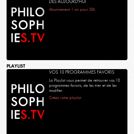
DÈS AUJOURD’HUI
Abonnement 1 an pour 30€
PLAYLIST
VOS 10 PROGRAMMES FAVORIS
La Playlist vous permet de retrouver vos 10
programmes favoris, de les trier et de les
modifier.
Créez votre playlist