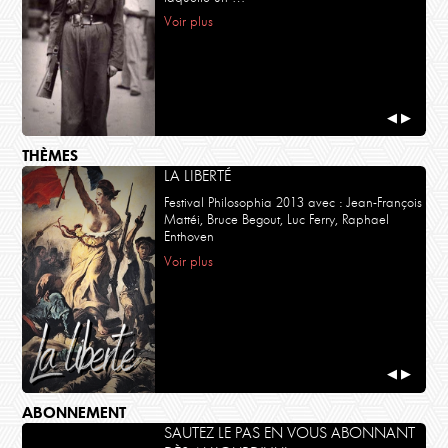
Voir plus
◀
▶
THÈMES
LA LIBERTÉ
Festival Philosophia 2013 avec : Jean-François
Mattéi, Bruce Begout, Luc Ferry, Raphael
Enthoven
Voir plus
◀
▶
ABONNEMENT
SAUTEZ LE PAS EN VOUS ABONNANT