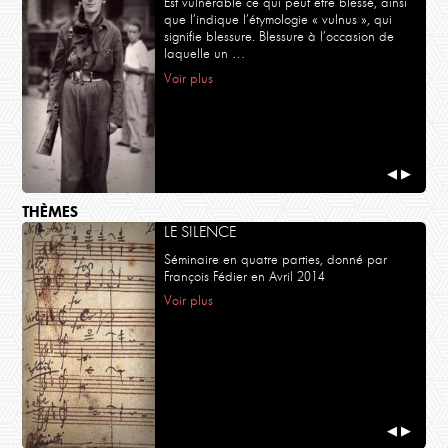
Est vulnérable ce qui peut être blessé, ainsi
que l’indique l’étymologie « vulnus », qui
signifie blessure. Blessure à l’occasion de
laquelle un …
Voir plus
◀
▶
THÈMES
LE SILENCE
Séminaire en quatre parties, donné par
François Fédier en Avril 2014
Voir plus
◀
▶