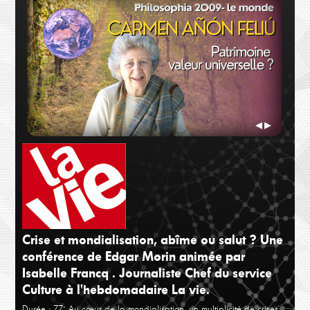
Bernard Stiegler
Albe
Du marché au commerce
Le c
◀
▶
Crise et mondialisation, abîme ou salut ? Une
conférence de Edgar Morin animée par
Carmen Añón Féliu
Char
Patrimoine valeur universelle ?
L'am
Isabelle Francq . Journaliste Chef du service
Culture à l'hebdomadaire La vie.
Durée : 77´
Au cœur de la mondialisation, un multiplicité de crises