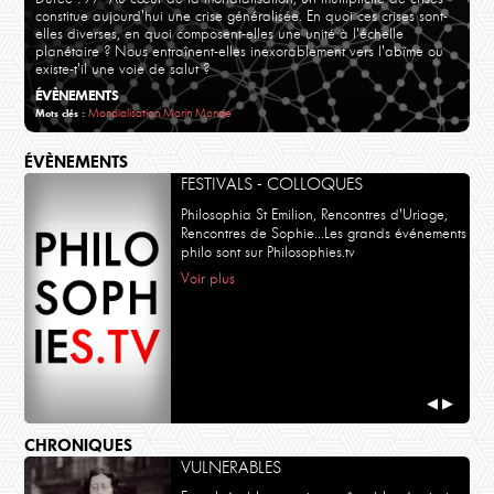
constitue aujourd'hui une crise généralisée. En quoi ces crises sont-
elles diverses, en quoi composent-elles une unité à l'échelle
planétaire ? Nous entraînent-elles inexorablement vers l'abîme ou
existe-t'il une voie de salut ?
ÉVÈNEMENTS
Mondialisation
Morin
Monde
Mots clés :
ÉVÈNEMENTS
FESTIVALS - COLLOQUES
Philosophia St Emilion, Rencontres d'Uriage,
Rencontres de Sophie...Les grands événements
philo sont sur Philosophies.tv
Voir plus
◀
▶
CHRONIQUES
VULNERABLES