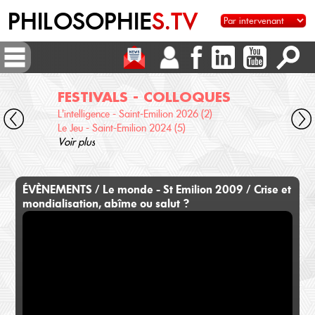
PHILOSOPHIE
S.TV
FESTIVALS - COLLOQUES
DI
L'intelligence - Saint-Emilion 2026 (2)
Voix 
Le Jeu - Saint-Emilion 2024 (5)
Desc
Voir plus
terre
Voir 
ÉVÈNEMENTS / Le monde - St Emilion 2009 / Crise et
mondialisation, abîme ou salut ?