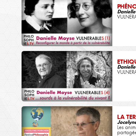
PHÉN
Daniell
VULNERA
ETHIQ
Daniell
VULNERA
LA TER
Jocelyn
Les anim
partagé