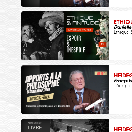
ETHIQ
Daniell
Ethique 
HEIDE
François
1ère par
HEIDE