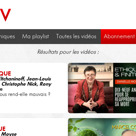
TV
niques
Ma playlist
Toutes les vidéos
Abonnement
Résultats pour les vidéos :
IQUE
ltchaninoff, Jean-Louis
 Christophe Nick, Rony
n
nous rend-elle mauvais ?
UE
e Moyse