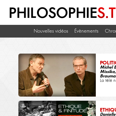
PHILOSOPHIE
S.
Nouvelles vidéos
Évènements
Chro
POLIT
Michel E
Missika,
Brauma
La télé 
ETHIQ
Daniell