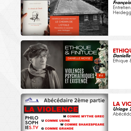
François
Entretie
Heidegg
ETHIQ
Daniell
Ethique 
LA VI
Uriage 
Abécéda