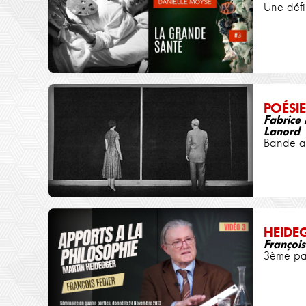
Une défin
POÉSIE
Fabrice 
Lanord
Bande 
HEIDE
François
3ème pa