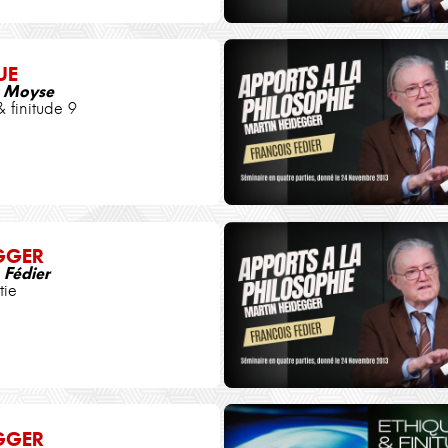
UE
e Moyse
& finitude 9
GGER
 Fédier
tie
GGER