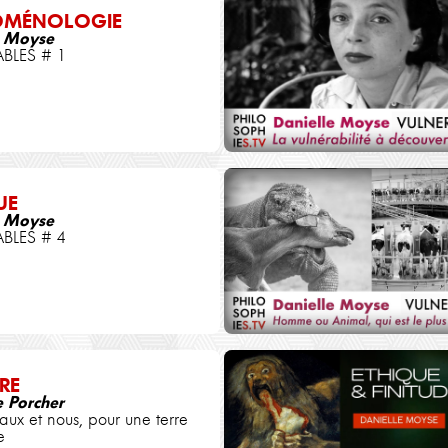
OMÉNOLOGIE
e Moyse
BLES # 1
UE
e Moyse
BLES # 4
RE
e Porcher
aux et nous, pour une terre
e