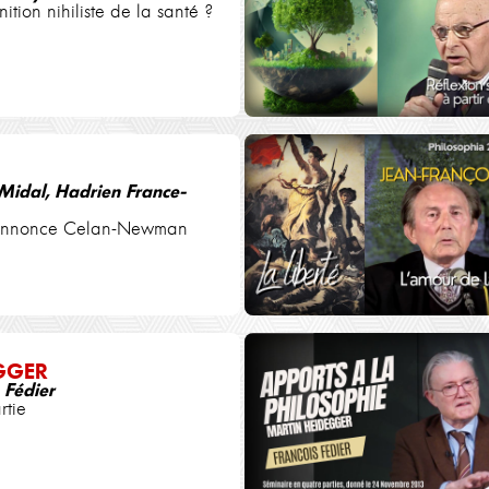
ition nihiliste de la santé ?
Midal, Hadrien France-
annonce Celan-Newman
GGER
 Fédier
rtie