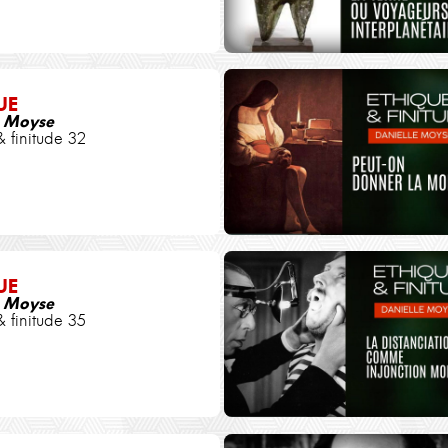
UE
e Moyse
& finitude 32
UE
e Moyse
& finitude 35