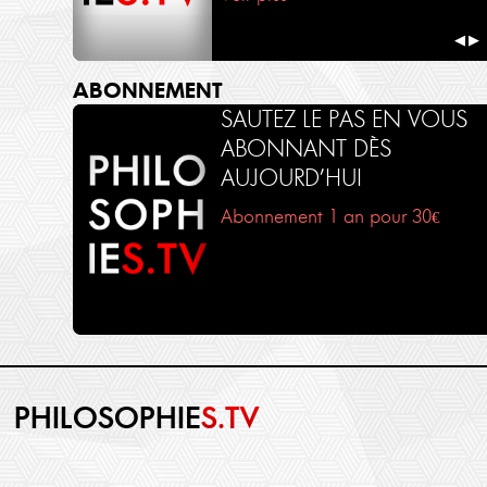
◀
▶
ABONNEMENT
SAUTEZ LE PAS EN VOUS
ABONNANT DÈS
AUJOURD’HUI
Abonnement 1 an pour 30€
PHILOSOPHIE
S.TV