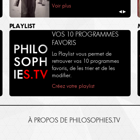
Voir plus
◀
▶
PLAYLIST
VOS 10 PROGRAMMES
FAVORIS
La Playlist vous permet de
retrouver vos 10 programmes
favoris, de les trier et de les
modifier.
Créez votre playlist
À PROPOS DE PHILOSOPHIES.TV