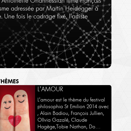
qu'Antoinette Ohannessian filme François
nisme adressée par Martin Heidegger à
Une fois le cadrage fixé, l'artiste
THÈMES
SÉMINAIRES - COURS
AUTOUR D'UN LIVRE
L'AMOUR
Une sélection de séminaires en
Une sélection d'ouvrages par
L'amour est le thème du festival
intégralité et en exclusivité sur
leurs auteurs.
philosophia St Emilion 2014 avec
Philosophies.tv
, Alain Badiou, François Jullien,
Voir plus
OlIvia Gazalé, Claude
Voir plus
Hagège,Tobie Nathan, Do…