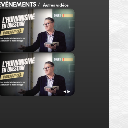
ÉVÈNEMENTS
/
Autres vidéos
François Fédier
François Fédier
Cours 1
Cours 3
◀
▶