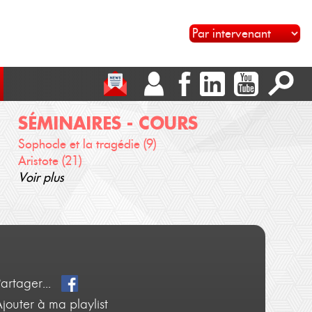
SÉMINAIRES - COURS
Sophocle et la tragédie (9)
Aristote (21)
Voir plus
Partager...
jouter à ma playlist