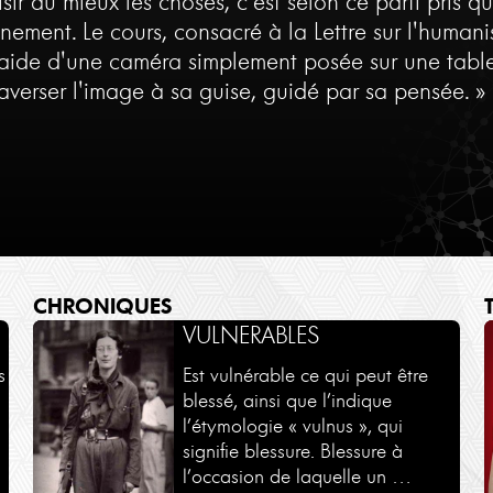
isir au mieux les choses, c'est selon ce parti pris 
gnement. Le cours, consacré à la Lettre sur l'huma
'aide d'une caméra simplement posée sur une table. 
traverser l'image à sa guise, guidé par sa pensée. »
CHRONIQUES
DIALOGUES -
VULNERABLES
RENCONTRES
s
Est vulnérable ce qui peut être
blessé, ainsi que l’indique
Des dialogues en partenariat
l’étymologie « vulnus », qui
avec le Monde des religions et
signifie blessure. Blessure à
Philosophie Magazine
l’occasion de laquelle un …
Voir plus