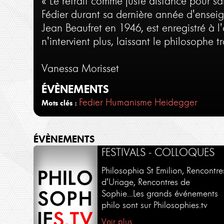
« Le retrait comme juste distance pour sa
Fédier durant sa dernière année d'ensei
Jean Beaufret en 1946, est enregistré à l
n'intervient plus, laissant le philosophe 
Vanessa Morisset
ÉVÈNEMENTS
Fedier
Humanisme
Heidegger
Mots clés :
ÉVÈNEMENTS
FESTIVALS - COLLOQUES
Philosophia St Emilion, Rencontre
d'Uriage, Rencontres de
Sophie...Les grands événements
philo sont sur Philosophies.tv
Voir plus