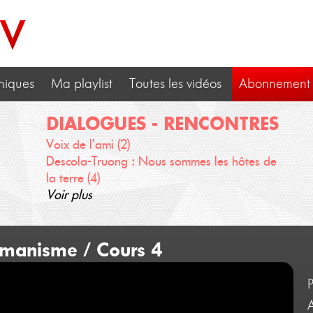
TV
niques
Ma playlist
Toutes les vidéos
Abonnement
DIALOGUES - RENCONTRES
Voix de l'ami (2)
Descola-Truong : Nous sommes les hôtes de
la terre (4)
Voir plus
umanisme / Cours 4
A