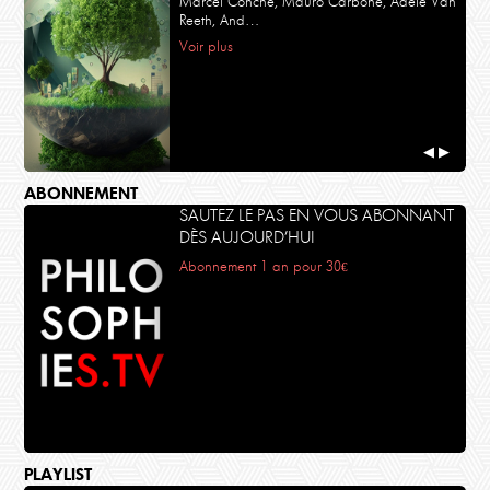
Marcel Conche, Mauro Carbone, Adèle Van
Reeth, And…
Voir plus
◀
▶
ABONNEMENT
SAUTEZ LE PAS EN VOUS ABONNANT
DÈS AUJOURD’HUI
Abonnement 1 an pour 30€
PLAYLIST