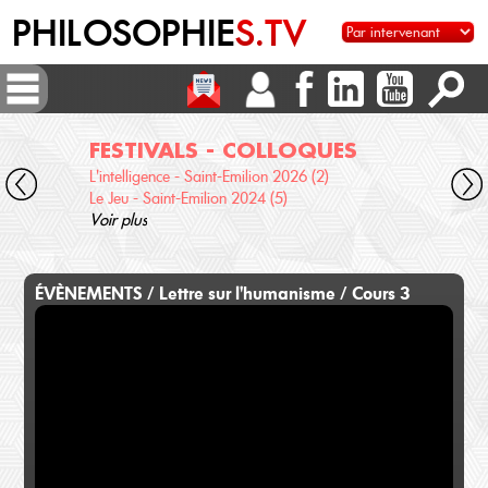
PHILOSOPHIE
S.TV
FESTIVALS - COLLOQUES
DI
L'intelligence - Saint-Emilion 2026 (2)
Voix 
Le Jeu - Saint-Emilion 2024 (5)
Desc
Voir plus
terre
Voir 
ÉVÈNEMENTS / Lettre sur l'humanisme / Cours 3