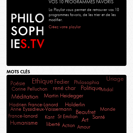
VOS 10 PROGRAMMES FAVORIS
La Playlist vous permet de retrouver vos 10
programmes favoris, de les trier et de les
modifier.
Créez votre playlist
MOTS CLÉS
Uriage
Ethique
Fedier
Philosophia
Poésie
Politique
rené char
Corine Pelluchon
Midal
Martin Heidegger
Méditation
Holderlin
Hadrien France-Lanord
Anne Eyssidieux-Vaissermann
Monde
Beaufret
France-lanord
St Emilion
Kant
Santé
Art
Humanisme
liberté
Action
Amour