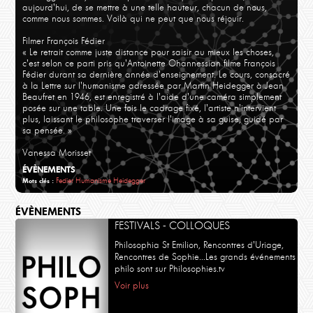
aujourd'hui, de se mettre à une telle hauteur, chacun de nous,
comme nous sommes. Voilà qui ne peut que nous réjouir.
Filmer François Fédier
« Le retrait comme juste distance pour saisir au mieux les choses,
c'est selon ce parti pris qu'Antoinette Ohannessian filme François
Fédier durant sa dernière année d'enseignement. Le cours, consacré
à la Lettre sur l'humanisme adressée par Martin Heidegger à Jean
Beaufret en 1946, est enregistré à l'aide d'une caméra simplement
posée sur une table. Une fois le cadrage fixé, l'artiste n'intervient
plus, laissant le philosophe traverser l'image à sa guise, guidé par
sa pensée. »
Vanessa Morisset
ÉVÈNEMENTS
Fedier
Humanisme
Heidegger
Mots clés :
ÉVÈNEMENTS
FESTIVALS - COLLOQUES
Philosophia St Emilion, Rencontres d'Uriage,
Rencontres de Sophie...Les grands événements
philo sont sur Philosophies.tv
Voir plus