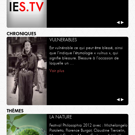
◀
▶
CHRONIQUES
VULNERABLES
Est vulnérable ce qui peut être blessé, ainsi
que l’indique l’étymologie « vulnus », qui
signifie blessure. Blessure à l’occasion de
laquelle un …
Voir plus
◀
▶
THÈMES
LA NATURE
Festival Philosophia 2012 avec : Michelangelo
Pistoletto, Florence Burgat, Claudine Tiercelin,