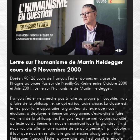
François Fédier
Fran
Cours 1
Cour
◀
▶
Lettre sur l'humanisme de Martin Heidegger
cours du 9 Novembre 2000
Durée : 90´
26 cours de François Fédier donnés en classe de
Khâgne au Lycée Pasteur de Neuilly-Sur-Seine entre Octobre 2000
et Juin 2001 : Lettre sur l'humanisme de Martin Heidegger.
François Fédier ne cherche pas à faire sa propre philosophie, mais
à faire de la philosophie, ce qui est tout autre chose. La classe est
le lieu pour faire apparaître la grandeur du texte que nous
François Fédier
Fran
étudions, à déployer le thème au programme, c'est-à-dire à faire
Cours 2
Cour
vraiment de la philosophie. François Fédier se met toujours du côté
du texte ou du thème, en nous en montrant toute la grandeur : « si
nous voulons aller à la rencontre de ce qu'a pensé un philosophe,
il faut que nous en rendions le grand encore plus grand. » Martin
Heidegger François Fédier prouve ainsi qu'il est possible, encore