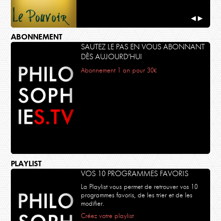
◀
▶
ABONNEMENT
SAUTEZ LE PAS EN VOUS ABONNANT
DÈS AUJOURD’HUI
Abonnement 1 an pour 30€
PLAYLIST
VOS 10 PROGRAMMES FAVORIS
La Playlist vous permet de retrouver vos 10
programmes favoris, de les trier et de les
modifier.
Créez votre playlist