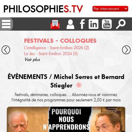
PHILOSOPHIE
S.TV
FESTIVALS - COLLOQUES
DI
L'intelligence - Saint-Emilion 2026 (2)
Voix 
Le Jeu - Saint-Emilion 2024 (5)
Desc
Voir plus
terre
Voir 
ÉVÈNEMENTS / Michel Serres et Bernard
Stiegler
▼
Festivals, séminaires, colloques… Abonnez-vous et visionnez
l'intégralité de nos programmes pour seulement 2,50 € par mois