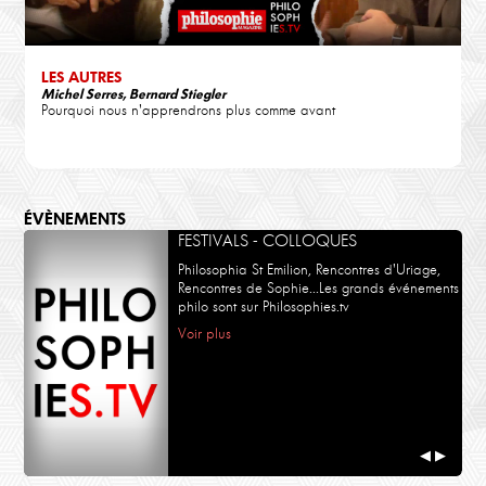
LES AUTRES
Michel Serres, Bernard Stiegler
Pourquoi nous n'apprendrons plus comme avant
ÉVÈNEMENTS
FESTIVALS - COLLOQUES
Philosophia St Emilion, Rencontres d'Uriage,
Rencontres de Sophie...Les grands événements
philo sont sur Philosophies.tv
Voir plus
◀
▶