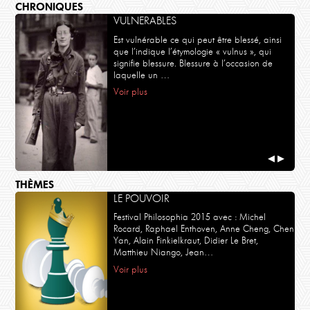
CHRONIQUES
VULNERABLES
Est vulnérable ce qui peut être blessé, ainsi
que l’indique l’étymologie « vulnus », qui
signifie blessure. Blessure à l’occasion de
laquelle un …
Voir plus
◀
▶
THÈMES
LE POUVOIR
Festival Philosophia 2015 avec : Michel
Rocard, Raphael Enthoven, Anne Cheng, Chen
Yan, Alain Finkielkraut, Didier Le Bret,
Matthieu Niango, Jean…
Voir plus