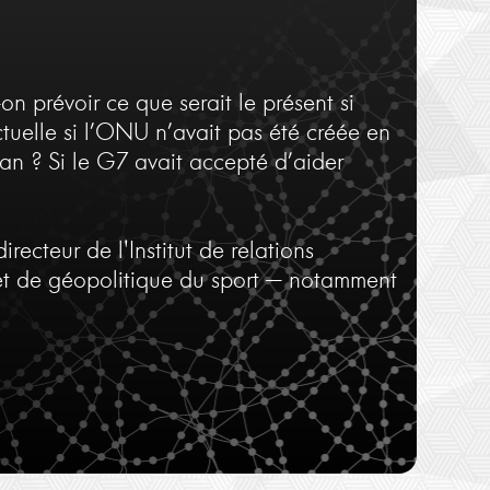
Mickaël Foessel
Jean Harambat
A quoi sert l'histoire ?
Réinventer la BD histo
n prévoir ce que serait le présent si
actuelle si l’ONU n’avait pas été créée en
tan ? Si le G7 avait accepté d’aider
recteur de l'Institut de relations
ien et de géopolitique du sport — notamment