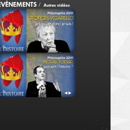
ÉVÈNEMENTS
/
Autres vidéos
Georges Vigarello
Annette Wieviorka
Je bouge donc je suis !
Le témoins et l'historie
◀
▶