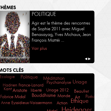
THÈMES
SÉMINAIRES - COURS
AUTOUR D'UN LIVRE
POLITIQUE
Une sélection de séminaires en
Une sélection d'ouvrages par
Agir est le thème des rencontres
intégralité et en exclusivité sur
leurs auteurs.
de Sophie 2011 avec Miguel
Philosophies.tv
Benasayag, Yves Michaux, Jean
Voir plus
François Mattéi ...
Voir plus
Voir plus
◀
▶
MOTS CLÉS
Politique
Ecologie
Méditation
Uriage
Psychanalyse
Hadrien France-Lanord
Kant
Aristote
liberté
Uriage 2012
Beaufret
Bouddhisme
Monde
Poésie
Fabrice Midal
Art
Ethique
Anne Eyssidieux-Vaissermann
Action
Heidegger
Midal