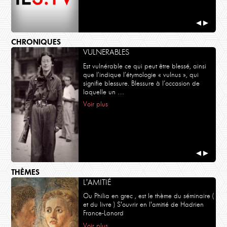
◀
▶
CHRONIQUES
VULNERABLES
Est vulnérable ce qui peut être blessé, ainsi
que l’indique l’étymologie « vulnus », qui
signifie blessure. Blessure à l’occasion de
laquelle un …
Voir plus
◀
▶
THÈMES
L'AMITIÉ
Ou Philia en grec , est le thème du séminaire (
et du livre ) S'ouvrir en l'amitié de Hadrien
France-Lanord
Voir plus