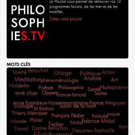
La Playlist vous permet de retrouver vos 10
programmes favoris, de les trier et de les
modifier.
Créez votre playlist
MOTS CLÉS
Beaufret
liberté
Uriage
Amour
Politique
Aristote
Méditation
Art
phénoménologie
Holderlin
Humanisme
Poésie
Philosophia
Santé
rené char
Oppen
Sartre
France-lanord
Marie-France Hirigoyen
Anne Eyssidieux-Vaissermann
Ecologie
salon de la mort
St Emilion
Thierry Ménissier
moyse
François Fédier
Finitude
Plaisir
Fabrice Midal
Monde
Midal
Fedier
Kant
Corine Pelluchon
Travail
Sophocle
Descartes
Heidegger