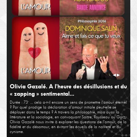
Divers
Alai
Bande annonce
Amou
◀
▶
Olivia Gazalé. A l'heure des désillusions et du
« zapping » sentimental...
Durée : 73´
... cela a-t-il encore un sens de promettre l'amour éternel
? Par quel prodige la déclaration d'amour initiale peut-elle se
déployer dans le temps ? A travers la philosophie, mais aussi la
littérature et la sociologie, en convoquant Sartre, Rousseau ou Gorz,
Olivia Gazalé nous invite à explorer les questions de l'amour, de la
fidélité et du désamour, en évitant les écueils de la naïveté et du
cynisme.
Dominique Salin
Fran