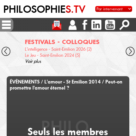
PHILOSOPHIE
S.TV
FESTIVALS - COLLOQUES
DI
L'intelligence - Saint-Emilion 2026 (2)
Voix 
Le Jeu - Saint-Emilion 2024 (5)
Desc
Voir plus
terre
Voir 
ÉVÈNEMENTS / L'amour - St Emilion 2014 / Peut-on
promettre l'amour éternel ?
Seuls les membres