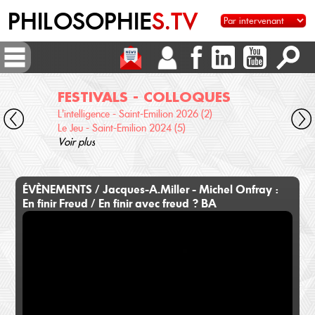
PHILOSOPHIE
S.TV
FESTIVALS - COLLOQUES
DI
L'intelligence - Saint-Emilion 2026 (2)
Voix 
Le Jeu - Saint-Emilion 2024 (5)
Desc
Voir plus
terre
Voir 
ÉVÈNEMENTS / Jacques-A.Miller - Michel Onfray :
En finir Freud / En finir avec freud ? BA