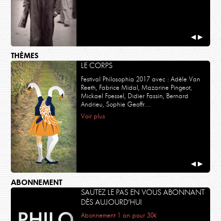
◀
▶
THÈMES
LE CORPS
Festival Philosophia 2017 avec : Adèle Van
Reeth, Fabrice Midal, Mazarine Pingeot,
Mickael Foessel, Didier Fassin, Bernard
Andrieu, Sophie Geoffr…
Voir plus
◀
▶
ABONNEMENT
SAUTEZ LE PAS EN VOUS ABONNANT
DÈS AUJOURD’HUI
Abonnement 1 an pour 30€