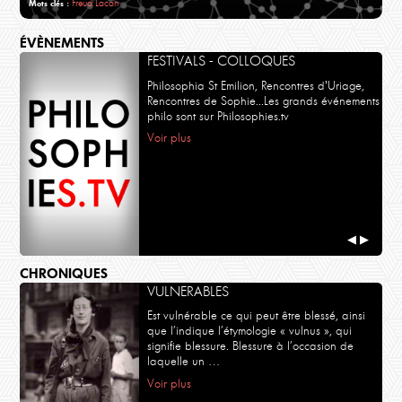
Freud
Lacan
Mots clés :
ÉVÈNEMENTS
FESTIVALS - COLLOQUES
Philosophia St Emilion, Rencontres d'Uriage,
Rencontres de Sophie...Les grands événements
philo sont sur Philosophies.tv
Voir plus
◀
▶
CHRONIQUES
VULNERABLES
Est vulnérable ce qui peut être blessé, ainsi
que l’indique l’étymologie « vulnus », qui
signifie blessure. Blessure à l’occasion de
laquelle un …
Voir plus