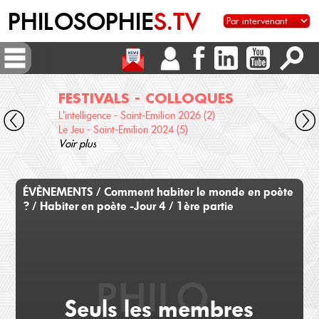
PHILOSOPHIE
S.TV
FESTIVALS - COLLOQUES
DI
L'intelligence - Saint-Emilion 2026 (2)
Voix 
Le Jeu - Saint-Emilion 2024 (5)
Desc
Voir plus
terre
Voir 
ÉVÈNEMENTS / Comment habiter le monde en poète
? / Habiter en poète -Jour 4 / 1ère partie
Seuls les membres