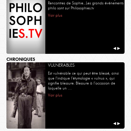
Habiter en poète - Bande annnonce
Habi
Rencontres de Sophie...Les grands événements
philo sont sur Philosophies.tv
Voir plus
◀
▶
CHRONIQUES
VULNERABLES
Est vulnérable ce qui peut être blessé, ainsi
que l’indique l’étymologie « vulnus », qui
signifie blessure. Blessure à l’occasion de
laquelle un …
Voir plus
◀
▶