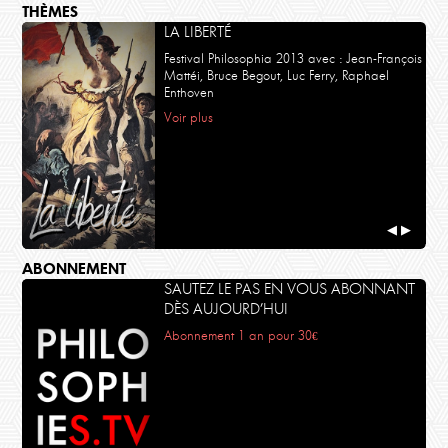
THÈMES
LA LIBERTÉ
Festival Philosophia 2013 avec : Jean-François
Mattéi, Bruce Begout, Luc Ferry, Raphael
Enthoven
Voir plus
◀
▶
ABONNEMENT
SAUTEZ LE PAS EN VOUS ABONNANT
DÈS AUJOURD’HUI
Abonnement 1 an pour 30€