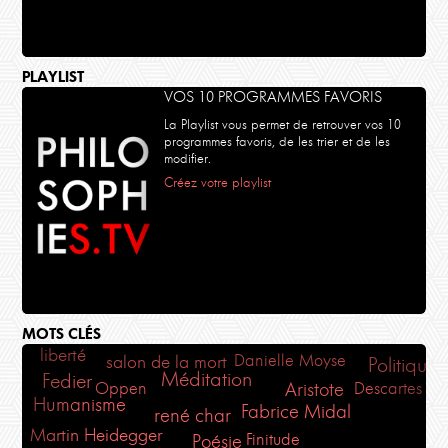
PLAYLIST
VOS 10 PROGRAMMES FAVORIS
La Playlist vous permet de retrouver vos 10
programmes favoris, de les trier et de les
modifier.
Créez votre playlist
MOTS CLÉS
liberté
Danielle Moyse
salon de la mort
Politique
Méditation
Fedier
Oppen
Aristote
Descartes
Humanisme
Fabrice Midal
rené char
Martin Heidegger
Finitude
Poésie