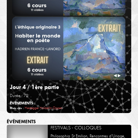
Hadrien France-Lanord
Hadr
Habiter en poète -Jour 1
Habi
◀
▶
Jour 4 / 1ère partie
Durée : 70´
.
ÉVÈNEMENTS
Heidegger
Holderlin
Oppen
Mots clés :
ÉVÈNEMENTS
FESTIVALS - COLLOQUES
Hadrien France-Lanord
Hadr
Philosophia St Emilion, Rencontres d'Uriage,