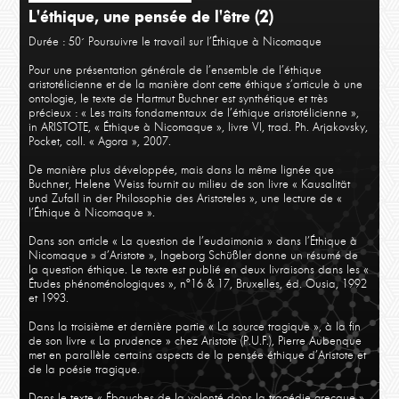
L'éthique, une pensée de l'être (2)
Durée : 50´
Poursuivre le travail sur l’Éthique à Nicomaque
Pour une présentation générale de l’ensemble de l’éthique
aristotélicienne et de la manière dont cette éthique s’articule à une
ontologie, le texte de Hartmut Buchner est synthétique et très
précieux : « Les traits fondamentaux de l’éthique aristotélicienne »,
in ARISTOTE, « Éthique à Nicomaque », livre VI, trad. Ph. Arjakovsky,
Pocket, coll. « Agora », 2007.
De manière plus développée, mais dans la même lignée que
Buchner, Helene Weiss fournit au milieu de son livre « Kausalität
und Zufall in der Philosophie des Aristoteles », une lecture de «
l’Éthique à Nicomaque ».
Dans son article « La question de l’eudaimonia » dans l’Éthique à
Nicomaque » d’Aristote », Ingeborg Schüßler donne un résumé de
la question éthique. Le texte est publié en deux livraisons dans les «
Études phénoménologiques », n°16 & 17, Bruxelles, éd. Ousia, 1992
et 1993.
Dans la troisième et dernière partie « La source tragique », à la fin
de son livre « La prudence » chez Aristote (P.U.F.), Pierre Aubenque
met en parallèle certains aspects de la pensée éthique d’Aristote et
de la poésie tragique.
Dans le texte « Ébauches de la volonté dans la tragédie grecque »