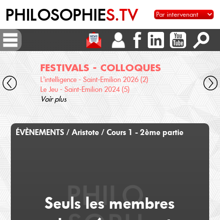
PHILOSOPHIE
S.TV
FESTIVALS - COLLOQUES
DI
L'intelligence - Saint-Emilion 2026 (2)
Voix 
Le Jeu - Saint-Emilion 2024 (5)
Desc
Voir plus
terre
Voir 
ÉVÈNEMENTS / Aristote / Cours 1 - 2ème partie
Seuls les membres