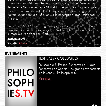
(« Mythe et tragédie en Grèce ancienne », t. I, éd. La Découverte),
Jean-Pierre Vernant et Pierre Vidal-Naquet montrent comment notre
concept moderne de volonté est inapproprié au monde grec, à
travers notamment une réflexion sur le concept de proaïrésis chez
Aristote.
Sur la pensée d’Aristote en général, un des plus beaux livres en
français est celui de Rémi Brague, « Aristote et la question du monde
», réédité aux éditions du Cerf.
ÉVÈNEMENTS
Aristote
Mots clés :
ÉVÈNEMENTS
FESTIVALS - COLLOQUES
Philosophia St Emilion, Rencontres d'Uriage,
Rencontres de Sophie...Les grands événements
philo sont sur Philosophies.tv
Voir plus
◀
▶