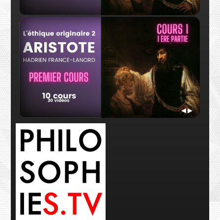
Hadrien France-Lanord
Hadr
Bande annonce Aristote
Cour
◀
▶
Hadrien France-Lanord
Hadr
Cours 1 - 1ère partie
Cour