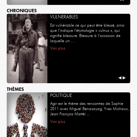
CHRONIQUES
VULNERABLES
Est vulnérable ce qui peut être blessé, ainsi
que l’indique l’étymologie « vulnus », qui
signifie blessure. Blessure à l’occasion de
laquelle un …
Voir plus
◀
▶
THÈMES
POLITIQUE
Agir est le thème des rencontres de Sophie
2011 avec Miguel Benasayag, Yves Michaux,
Jean François Mattéi ...
Voir plus