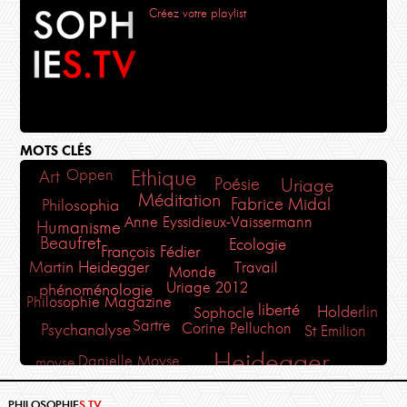
Créez votre playlist
MOTS CLÉS
Ethique
Oppen
Art
Poésie
Uriage
Méditation
Fabrice Midal
Philosophia
Anne Eyssidieux-Vaissermann
Humanisme
Beaufret
Ecologie
François Fédier
Martin Heidegger
Travail
Monde
Uriage 2012
phénoménologie
Philosophie Magazine
liberté
Holderlin
Sophocle
Sartre
Corine Pelluchon
Psychanalyse
St Emilion
Heidegger
Danielle Moyse
moyse
Kant
Bouddhisme
salon de la mort
rené char
Descartes
Plaisir
PHILOSOPHIE
S.TV