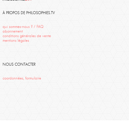
France-lanord
Marie-France Hirigoyen
Santé
Cézanne
Thierry Ménissier
Finitude
Hadrien France-Lanord
À PROPOS DE PHILOSOPHIES.TV
Politique
Rilke
Aristote
Amour
Fedier
Midal
Action
qui sommes-nous ? / FAQ
abonnement
conditions générales de vente
mentions légales
NOUS CONTACTER
coordonnées, formulaire