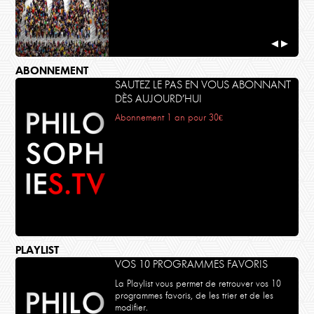
◀
▶
ABONNEMENT
SAUTEZ LE PAS EN VOUS ABONNANT
DÈS AUJOURD’HUI
Abonnement 1 an pour 30€
PLAYLIST
VOS 10 PROGRAMMES FAVORIS
La Playlist vous permet de retrouver vos 10
programmes favoris, de les trier et de les
modifier.