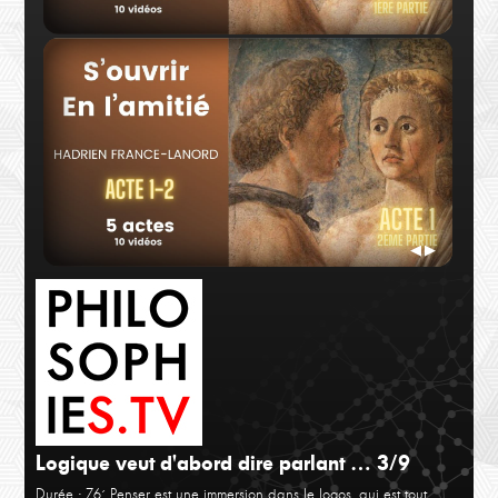
Hadrien France-Lanord
Hadr
Acte 1 - 1
Acte
◀
▶
Logique veut d'abord dire parlant … 3/9
Hadrien France-Lanord
Hadr
Acte 1 - 2
Acte
Durée : 76´
Penser est une immersion dans le logos, qui est tout