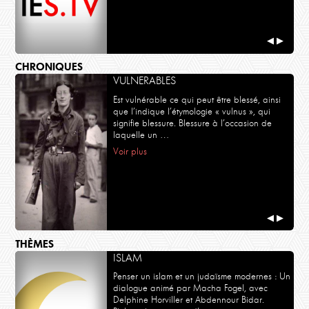
◀
▶
CHRONIQUES
VULNERABLES
Est vulnérable ce qui peut être blessé, ainsi
que l’indique l’étymologie « vulnus », qui
signifie blessure. Blessure à l’occasion de
laquelle un …
Voir plus
◀
▶
THÈMES
ISLAM
Penser un islam et un judaïsme modernes : Un
dialogue animé par Macha Fogel, avec
Delphine Horviller et Abdennour Bidar.