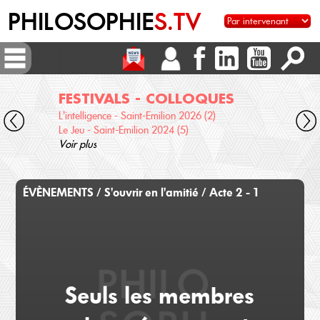
PHILOSOPHIE
S.TV
FESTIVALS - COLLOQUES
DI
L'intelligence - Saint-Emilion 2026 (2)
Voix 
Le Jeu - Saint-Emilion 2024 (5)
Desc
Voir plus
terre
Voir 
ÉVÈNEMENTS / S'ouvrir en l'amitié / Acte 2 - 1
Seuls les membres