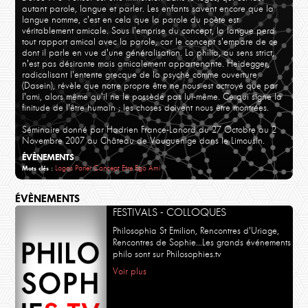
autant parole, langue et parler. Les enfants savent encore que la
langue nomme, c'est en cela que la parole du poète est
véritablement amicale. Sous l'emprise du concept, la langue perd
tout rapport amical avec la parole, car le concept s'empare de ce
dont il parle en vue d'une généralisation. La philia, au sens strict,
n'est pas désirante mais amicalement appartenante. Heidegger,
radicalisant l'entente grecque de la psyché comme ouverture
(Dasein), révèle que notre propre être ne nous est octroyé que par
l'ami, alors même qu'il ne le possède pas lui-même. Ce qui signe la
finitude de l'être humain ; les choses doivent nous être montrées.
Séminaire donné par Hadrien France-Lanord du 27 Octobre au 2
Novembre 2007 au Château de Vauguenige dans le Limousin.
ÉVÈNEMENTS
Logos
Parler
Concept
Etre
Ego
Ami
Mots clés :
ÉVÈNEMENTS
FESTIVALS - COLLOQUES
Philosophia St Emilion, Rencontres d'Uriage,
Rencontres de Sophie...Les grands événements
philo sont sur Philosophies.tv
Voir plus