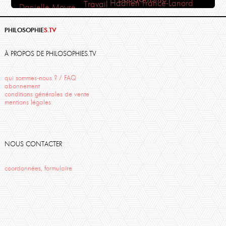
Hadrien France-Lanord
Travail
Danielle Moyse
Humanisme
Méditation
Monde
Uriage 2012
Corine Pelluchon
PHILOSOPHIE
S.TV
Finitude
Art
Thierry Ménissier
St Emilion
Amour
Uriage
Rilke
Martin Heidegger
Descartes
À PROPOS DE PHILOSOPHIES.TV
Cézanne
Anne Eyssidieux-Vaissermann
qui sommes-nous ? / FAQ
abonnement
conditions générales de vente
mentions légales
NOUS CONTACTER
coordonnées, formulaire