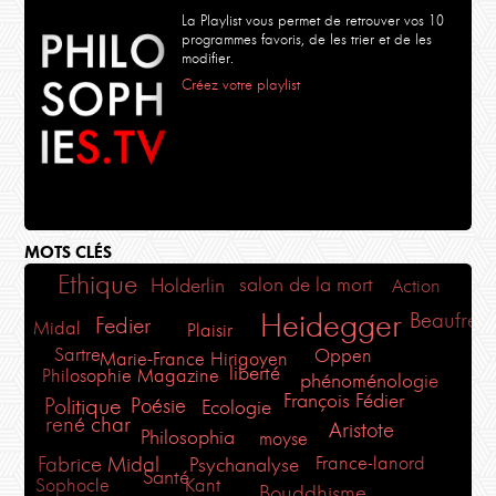
La Playlist vous permet de retrouver vos 10
programmes favoris, de les trier et de les
modifier.
Créez votre playlist
MOTS CLÉS
Ethique
Holderlin
salon de la mort
Action
Heidegger
Beaufret
Fedier
Midal
Plaisir
Sartre
Oppen
Marie-France Hirigoyen
liberté
Philosophie Magazine
phénoménologie
François Fédier
Politique
Poésie
Ecologie
rené char
Aristote
Philosophia
moyse
Fabrice Midal
France-lanord
Psychanalyse
Santé
Sophocle
Kant
Bouddhisme