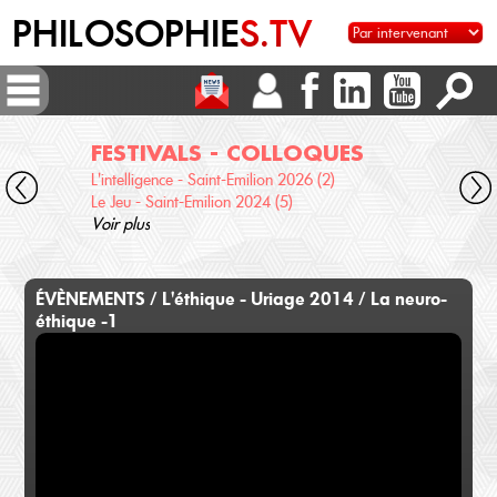
PHILOSOPHIE
S.TV
FESTIVALS - COLLOQUES
DI
L'intelligence - Saint-Emilion 2026 (2)
Voix 
Le Jeu - Saint-Emilion 2024 (5)
Desc
Voir plus
terre
Voir 
ÉVÈNEMENTS / L'éthique - Uriage 2014 / La neuro-
éthique -1