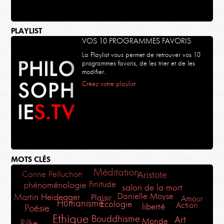
PLAYLIST
VOS 10 PROGRAMMES FAVORIS
La Playlist vous permet de retrouver vos 10
programmes favoris, de les trier et de les
modifier.
Créez votre playlist
MOTS CLÉS
Méditation
Corine Pelluchon
Aristote
Finitude
phénoménologie
salon de la mort
Danielle Moyse
Martin Heidegger
Plaisir
Amour
Humanisme
Ecologie
Action
liberté
Poésie
Ethique
Bouddhisme
Art
Monde
Rilke