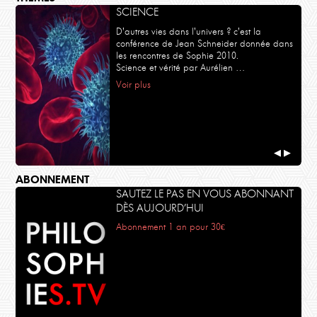
SCIENCE
D'autres vies dans l'univers ? c'est la
conférence de Jean Schneider donnée dans
les rencontres de Sophie 2010.
Science et vérité par Aurélien …
Voir plus
◀
▶
ABONNEMENT
SAUTEZ LE PAS EN VOUS ABONNANT
DÈS AUJOURD’HUI
Abonnement 1 an pour 30€