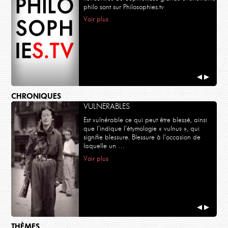
philo sont sur Philosophies.tv
Voir plus
◀
▶
CHRONIQUES
VULNERABLES
Est vulnérable ce qui peut être blessé, ainsi
que l’indique l’étymologie « vulnus », qui
signifie blessure. Blessure à l’occasion de
laquelle un …
Voir plus
◀
▶
THÈMES