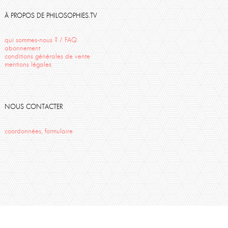
St Emilion
Corine Pelluchon
Travail
Monde
Danielle Moyse
Cézanne
Descartes
À PROPOS DE PHILOSOPHIES.TV
qui sommes-nous ? / FAQ
abonnement
conditions générales de vente
mentions légales
NOUS CONTACTER
coordonnées, formulaire