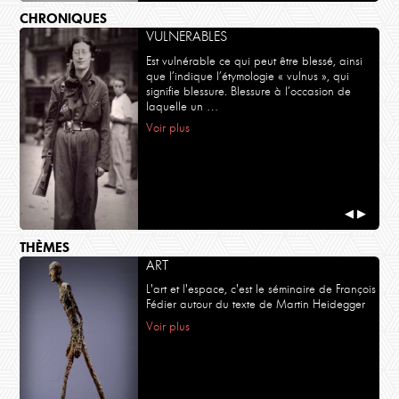
CHRONIQUES
VULNERABLES
Est vulnérable ce qui peut être blessé, ainsi
que l’indique l’étymologie « vulnus », qui
signifie blessure. Blessure à l’occasion de
laquelle un …
Voir plus
◀
▶
THÈMES
ART
L'art et l'espace, c'est le séminaire de François
Fédier autour du texte de Martin Heidegger
Voir plus