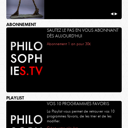
◀
▶
ABONNEMENT
SAUTEZ LE PAS EN VOUS ABONNANT
DÈS AUJOURD’HUI
Abonnement 1 an pour 30€
PLAYLIST
VOS 10 PROGRAMMES FAVORIS
La Playlist vous permet de retrouver vos 10
programmes favoris, de les trier et de les
modifier.