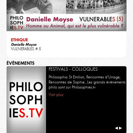
ETHIQUE
Danielle Moyse
VULNERABLES # 5
ÉVÈNEMENTS
FESTIVALS - COLLOQUES
Philosophia St Emilion, Rencontres d'Uriage,
Rencontres de Sophie...Les grands événements
philo sont sur Philosophies.tv
Voir plus
◀
▶