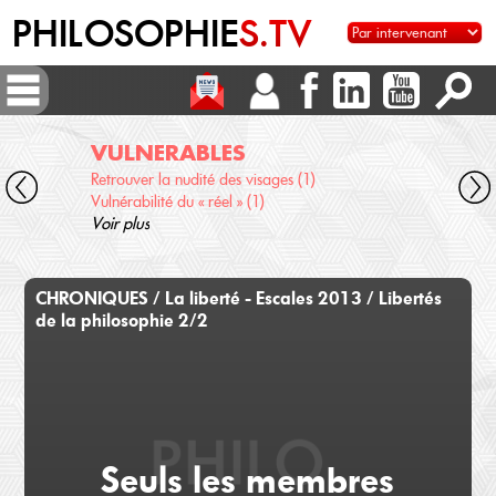
PHILOSOPHIE
S.TV
VULNERABLES
AU
Retrouver la nudité des visages (1)
Scien
Vulnérabilité du « réel » (1)
Qu'e
Voir plus
Voir 
CHRONIQUES / La liberté - Escales 2013 / Libertés
de la philosophie 2/2
Seuls les membres