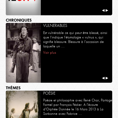
◀
▶
CHRONIQUES
VULNERABLES
Est vulnérable ce qui peut être blessé, ainsi
que l’indique l’étymologie « vulnus », qui
signifie blessure. Blessure à l’occasion de
laquelle un …
Voir plus
◀
▶
THÈMES
POÉSIE
Poèsie et philosophie avec René Char, Partage
Formel par François Fédier. A l'écoute
d'Orphée Donnée le 16 Mars 2013 à La
Sorbonne avec Fabrice …