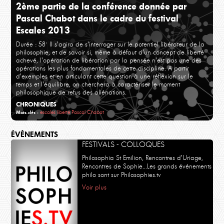
2ème partie de la conférence donnée par
Pascal Chabot dans le cadre du festival
Escales 2013
Durée : 58´
Il s'agira de s'interroger sur le potentiel libérateur de la
philosophie, et de savoir si, même à défaut d'un concept de liberté
achevé, l'opération de libération par la pensée n'est pas une des
opérations les plus fondamentales de cette discipline. A partir
d'exemples et en articulant cette question à une réflexion sur le
temps et l'équilibre, on cherchera à caractériser le moment
philosophique de refus des aliénations.
CHRONIQUES
escales
liberté
Pascal Chabot
Mots clés :
ÉVÈNEMENTS
FESTIVALS - COLLOQUES
Philosophia St Emilion, Rencontres d'Uriage,
Rencontres de Sophie...Les grands événements
philo sont sur Philosophies.tv
Voir plus