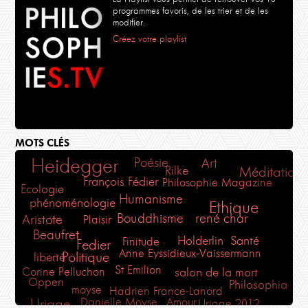
programmes favoris, de les trier et de les
modifier.
Créez votre playlist
MOTS CLÉS
Heidegger
Poésie
Art
Rilke
Méditation
François Fédier
Philosophie Magazine
Ecologie
Humanisme
phénoménologie
Ethique
Bouddhisme
rené char
Aristote
Plaisir
Beaufret
Holderlin
Santé
Finitude
Fedier
Anne Eyssidieux-Vaissermann
Politique
liberté
St Emilion
Corine Pelluchon
salon de la mort
Oppen
Philosophia
moyse
Hadrien France-Lanord
Danielle Moyse
Amour
Uriage
Uriage 2012