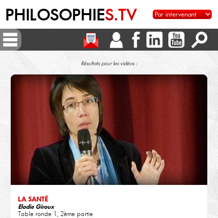
PHILOSOPHIE
S.TV
Résultats pour les vidéos :
LA SANTÉ
Elodie Giroux
Table ronde 1, 2ème partie