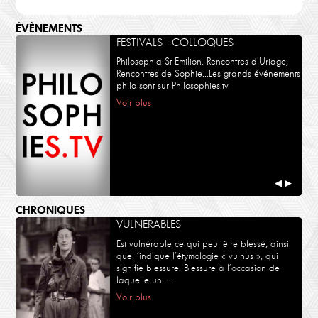
ÉVÈNEMENTS
FESTIVALS - COLLOQUES
Philosophia St Emilion, Rencontres d'Uriage,
Rencontres de Sophie...Les grands événements
philo sont sur Philosophies.tv
Voir plus
◀
▶
CHRONIQUES
VULNERABLES
Est vulnérable ce qui peut être blessé, ainsi
que l’indique l’étymologie « vulnus », qui
signifie blessure. Blessure à l’occasion de
laquelle un …
Voir plus