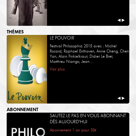
◀
▶
THÈMES
LE POUVOIR
Festival Philosophia 2015 avec : Michel
Rocard, Raphael Enthoven, Anne Cheng, Chen
Yan, Alain Finkielkraut, Didier Le Bret,
Matthieu Niango, Jean…
Voir plus
◀
▶
ABONNEMENT
SAUTEZ LE PAS EN VOUS ABONNANT
DÈS AUJOURD’HUI
Abonnement 1 an pour 30€