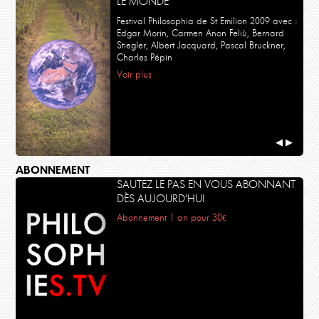
LE MONDE
Festival Philosophia de St Emilion 2009 avec :
Edgar Morin, Carmen Anon Feliù, Bernard
Stiegler, Albert Jacquard, Pascal Bruckner,
Charles Pépin
Voir plus
◀
▶
ABONNEMENT
SAUTEZ LE PAS EN VOUS ABONNANT
DÈS AUJOURD’HUI
Abonnement 1 an pour 30€