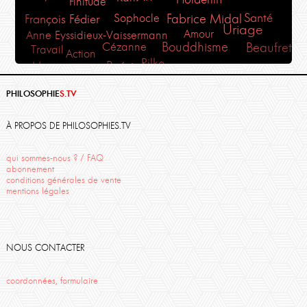
Finitude
Santé
Fabrice Midal
Sophocle
François Fédier
Uriage
Amour
Anne Eyssidieux-Vaissermann
Bouddhisme
Cézanne
Beaufret
Travail
Action
Rilke
Poésie
Humanisme
Martin Heidegger
Psychanalyse
phénoménologie
St Emilion
Philosophie Magazine
PHILOSOPHIE
S.TV
Thierry Ménissier
Philosophia
Monde
Descartes
Danielle Moyse
Fedier
salon de la mort
Plaisir
À PROPOS DE PHILOSOPHIES.TV
Midal
Sartre
qui sommes-nous ? / FAQ
abonnement
conditions générales de vente
mentions légales
NOUS CONTACTER
coordonnées, formulaire