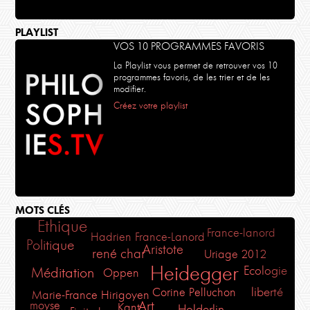
PLAYLIST
VOS 10 PROGRAMMES FAVORIS
La Playlist vous permet de retrouver vos 10
programmes favoris, de les trier et de les
modifier.
Créez votre playlist
MOTS CLÉS
Ethique
France-lanord
Hadrien France-Lanord
Politique
Aristote
rené char
Uriage 2012
Heidegger
Ecologie
Méditation
Oppen
liberté
Corine Pelluchon
Marie-France Hirigoyen
Art
moyse
Kant
Holderlin