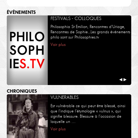
ÉVÈNEMENTS
FESTIVALS - COLLOQUES
Philosophia St Emilion, Rencontres d'Uriage,
Rencontres de Sophie...Les grands événements
philo sont sur Philosophies.tv
Voir plus
◀
▶
CHRONIQUES
VULNERABLES
Est vulnérable ce qui peut être blessé, ainsi
que l’indique l’étymologie « vulnus », qui
signifie blessure. Blessure à l’occasion de
laquelle un …
Voir plus