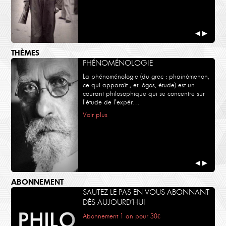
◀
▶
THÈMES
PHÉNOMÉNOLOGIE
La phénoménologie (du grec : phainómenon,
ce qui apparaît ; et lógos, étude) est un
courant philosophique qui se concentre sur
l'étude de l'expér…
Voir plus
◀
▶
ABONNEMENT
SAUTEZ LE PAS EN VOUS ABONNANT
DÈS AUJOURD’HUI
Abonnement 1 an pour 30€