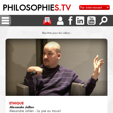
PHILOSOPHIE
S.TV
Résultats pour les vidéos :
ETHIQUE
Alexandre Jollien
Alexandre Jollien - La joie au travail