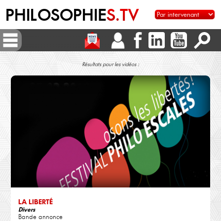
PHILOSOPHIE
S.TV
Résultats pour les vidéos :
LA LIBERTÉ
Divers
Bande annonce