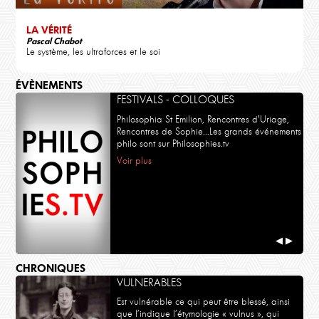
LA VÉRITÉ
Pascal Chabot
Le système, les ultraforces et le soi
ÉVÈNEMENTS
FESTIVALS - COLLOQUES
Philosophia St Emilion, Rencontres d'Uriage,
Rencontres de Sophie...Les grands événements
philo sont sur Philosophies.tv
Voir plus
◀
▶
CHRONIQUES
VULNERABLES
Est vulnérable ce qui peut être blessé, ainsi
que l’indique l’étymologie « vulnus », qui