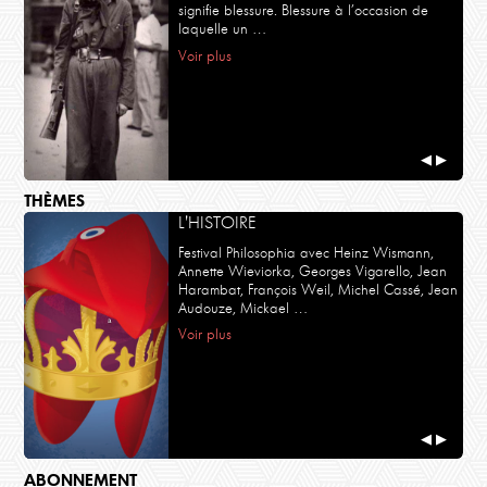
signifie blessure. Blessure à l’occasion de
laquelle un …
Voir plus
◀
▶
THÈMES
L'HISTOIRE
Festival Philosophia avec Heinz Wismann,
Annette Wieviorka, Georges Vigarello, Jean
Harambat, François Weil, Michel Cassé, Jean
Audouze, Mickael …
Voir plus
◀
▶
ABONNEMENT