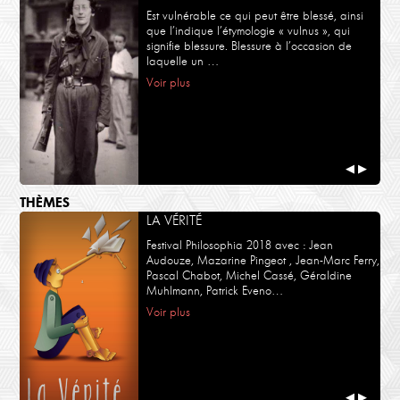
Est vulnérable ce qui peut être blessé, ainsi
que l’indique l’étymologie « vulnus », qui
signifie blessure. Blessure à l’occasion de
laquelle un …
Voir plus
◀
▶
THÈMES
LA VÉRITÉ
Festival Philosophia 2018 avec : Jean
Audouze, Mazarine Pingeot , Jean-Marc Ferry,
Pascal Chabot, Michel Cassé, Géraldine
Muhlmann, Patrick Eveno…
Voir plus
◀
▶