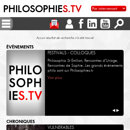
PHILOSOPHIE
S.TV
Aucun résultat de recherche n’a été trouvé
ÉVÈNEMENTS
FESTIVALS - COLLOQUES
Philosophia St Emilion, Rencontres d'Uriage,
Rencontres de Sophie...Les grands événements
philo sont sur Philosophies.tv
Voir plus
◀
▶
CHRONIQUES
VULNERABLES