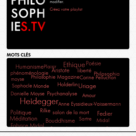
modifier.
Créez votre playlist
MOTS CLÉS
Ethique
Poésie
Humanisme
Plaisir
Aristote
liberté
phénoménologie
Philosophia
Philosophie Magazine
Corine Pelluchon
moyse
Holderlin
Uriage
Sophocle
Monde
Psychanalyse
Danielle Moyse
Amour
Heidegger
Anne Eyssidieux-Vaissermann
Rilke
Politique
salon de la mort
Fedier
Méditation
Sartre
Bouddhisme
Midal
Fabrice Midal
France-lanord
Descartes
Santé
Art