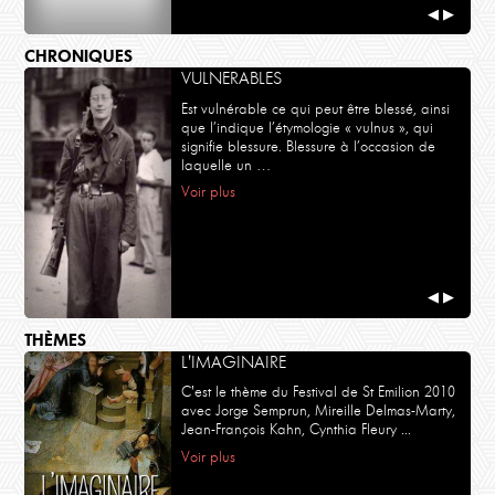
◀
▶
CHRONIQUES
VULNERABLES
Est vulnérable ce qui peut être blessé, ainsi
que l’indique l’étymologie « vulnus », qui
signifie blessure. Blessure à l’occasion de
laquelle un …
Voir plus
◀
▶
THÈMES
L'IMAGINAIRE
C'est le thème du Festival de St Emilion 2010
avec Jorge Semprun, Mireille Delmas-Marty,
Jean-François Kahn, Cynthia Fleury ...
Voir plus