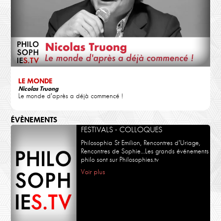
LE MONDE
Nicolas Truong
Le monde d'après a déjà commencé !
ÉVÈNEMENTS
FESTIVALS - COLLOQUES
Philosophia St Emilion, Rencontres d'Uriage,
Rencontres de Sophie...Les grands événements
philo sont sur Philosophies.tv
Voir plus